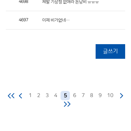
4698
제발 기상청 없애라 돈낭비 ㅠㅠㅠ
4697
이제 비가없네…
글쓰기
1
2
3
4
6
7
8
9
10
5