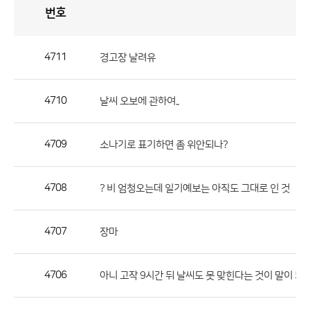
번호
자
유
토
론
게
시
판
4711
경고장 날려유
자
유
4710
날씨 오보에 관하여..
토
론
게
4709
소나기로 표기하면 좀 위안되나?
시
판
4708
? 비 엄청오는데 일기예보는 아직도 그대로 인 것
으
로
4707
장마
번
호,
제
4706
아니 고작 9시간 뒤 날씨도 못 맞힌다는 것이 말이 되
목,