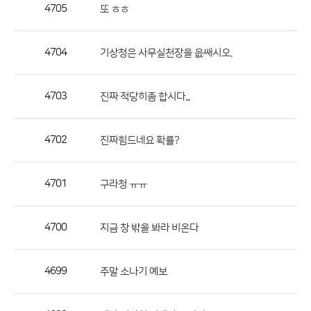
작
4705
또 ㅎㅎ
성
자,
4704
기상청은 사무실천장을 읎쌔시오.
등
록
일
4703
진짜 적당히좀 합시다...
의
정
4702
진짜힘드네요 확률?
보
를
4701
구라청 ㅠㅠ
제
공
합
4700
지금 창 밖을 봐라 비온다
니
다.
4699
주말 소나기 예보