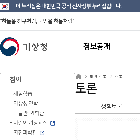
이 누리집은 대한민국 공식 전자정부 누리집입니다.
"하늘을 친구처럼, 국민을 하늘처럼"
정보공개
참여·소통
소통
참여
토론
체험학습
기상청 견학
정책토론
박물관·과학관
어린이 기상교실
지진과학관