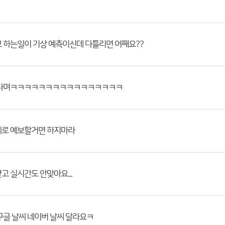
 하는일이 기상 예측이신데 다틀리면 어째요??
온다며ㅋㅋㅋㅋㅋㅋㅋㅋㅋㅋㅋㅋㅋㅋㅋㅋ
위로 예보할거면 하지마라
고 실시간도 안맞아요...
구글 날씨 네이버 날씨 달라요ㅋ