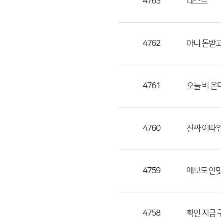
4763
테스트
4762
아니 돈받고
4761
오늘 비 
4760
진짜 이따
4759
예보도 안맞
4758
확인 지금 