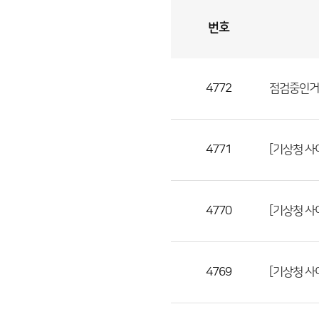
번호
자
유
토
론
게
시
판
4772
점검중인거
자
유
토
론
4771
[기상청 사
게
시
판
4770
[기상청 사
으
로
번
4769
[기상청 사
호,
제