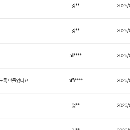
강**
2026/
강**
2026/
all****
2026/
affi****
2026/
없도록 만들었나요
정**
2026/