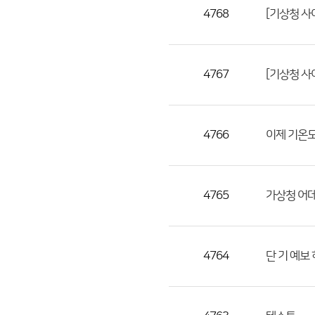
목,
4768
[기상청 사
작
성
자,
4767
[기상청 사
등
록
일
4766
이제 기온
의
정
보
를
4765
가상청 어
제
공
합
4764
단 기 예보
니
다.