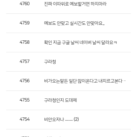
작
4760
진짜 이따위로 예보할거면 하지마라
성
자,
4759
예보도 안맞고 실시간도 안맞아요...
등
록
일
4758
확인 지금 구글 날씨 네이버 날씨 달라요ㅋ
의
정
4757
구라청
보
를
4756
비가오는말든 일단 많이온다고 내지르고본다ᆢ
제
공
합
4755
구라청인지 도데체
니
다.
4754
(2)
비안오자나 ㅡㅡ