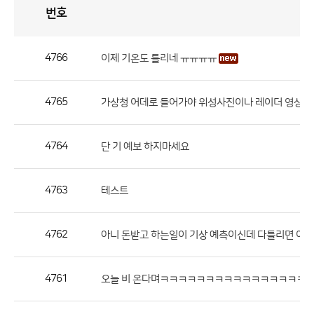
번호
자
유
토
론
게
시
판
4766
이제 기온도 틀리네 ㅠㅠㅠㅠ
자
유
4765
가상청 어데로 들어가야 위성사진이나 레이더 영상을
토
론
게
4764
단 기 예보 하지마세요
시
판
4763
테스트
으
로
4762
아니 돈받고 하는일이 기상 예측이신데 다틀리면 어째
번
호,
제
4761
오늘 비 온다며ㅋㅋㅋㅋㅋㅋㅋㅋㅋㅋㅋㅋㅋㅋㅋㅋ
목,