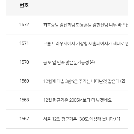
번호
자
유
토
론
게
시
판
1572
최호중님 김선희님 한동훈님 김현진님 너무 바쁘신가
자
유
1571
크롬 브라우저에서 기상청 새홈페이지가 제대로 안
토
론
게
1570
(4)
금.토.일 연속 많은눈가능성
시
판
1569
(2)
12월에 대충 3한4온 주기는 나타난것 같은데
으
로
1568
12월 평균기온 2005년보다 더 낮겠네요
번
호,
제
1567
(1)
서울 12월 평균기온 -3.0도 예상해 봅니다.
목,