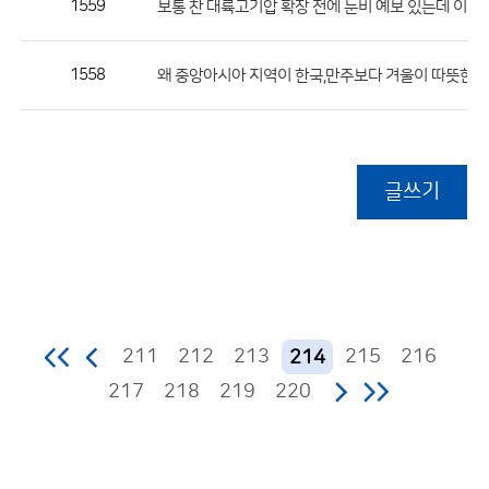
1559
보통 찬 대륙고기압 확장 전에 눈비 예보 있는데 이번엔 
1558
왜 중앙아시아 지역이 한국,만주보다 겨울이 따뜻한가
글쓰기
211
212
213
215
216
214
217
218
219
220