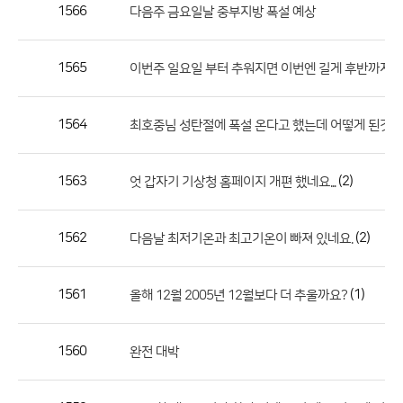
작
1566
다음주 금요일날 중부지방 폭설 예상
성
자,
1565
이번주 일요일 부터 추워지면 이번엔 길게 후반까지 계속
등
록
일
1564
최호중님 성탄절에 폭설 온다고 했는데 어떻게 된것 
의
정
1563
(2)
엇 갑자기 기상청 홈페이지 개편 했네요...
보
를
1562
(2)
다음날 최저기온과 최고기온이 빠져 있네요.
제
공
합
1561
(1)
올해 12월 2005년 12월보다 더 추울까요?
니
다.
1560
완전 대박