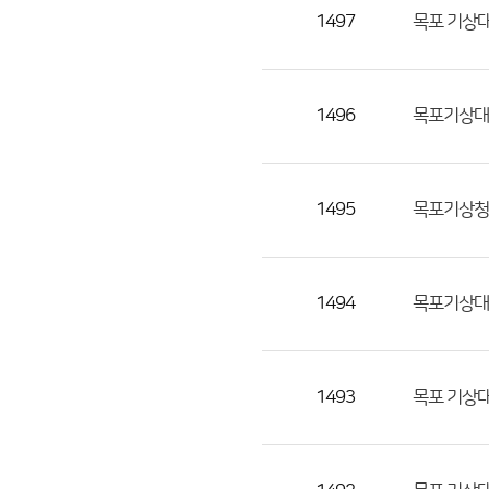
목,
1497
목포 기상대
작
성
자,
1496
목포기상대
등
록
일
1495
목포기상청
의
정
보
를
1494
목포기상대
제
공
합
1493
목포 기상대
니
다.