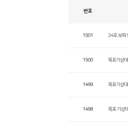
번호
자
유
토
론
게
시
판
1501
24호 보파
자
유
토
론
1500
목포기상대
게
시
판
1499
목포기상대
으
로
번
1498
목포 기상
호,
제