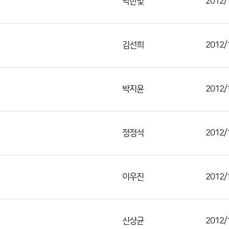
박한빛
2012/
김선희
2012/
박지윤
2012/
정정석
2012/
이우진
2012/
신상균
2012/