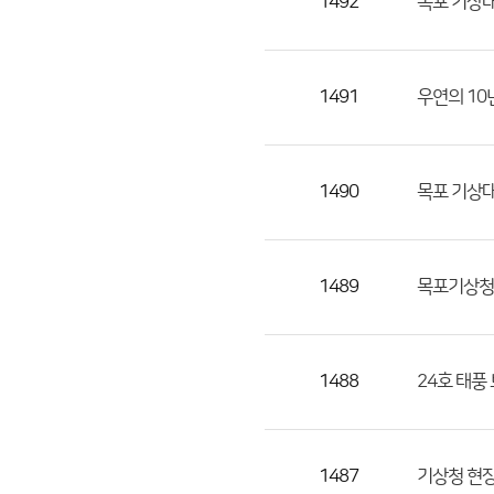
1492
목포 기상
1491
우연의 10
1490
목포 기상
1489
목포기상청
1488
24호 태풍
1487
기상청 현