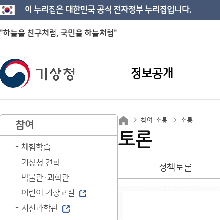
이 누리집은 대한민국 공식 전자정부 누리집입니다.
"하늘을 친구처럼, 국민을 하늘처럼"
정보공개
참여·소통
소통
참여
토론
체험학습
기상청 견학
정책토론
박물관·과학관
어린이 기상교실
지진과학관