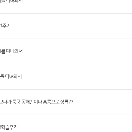
대를 다녀와서
년주기
대를 다녀와서
을 다녀와서
 보파가 중국 동해안이나 홍콩으로 상륙??
장학습후기