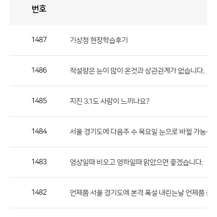
번호
자
유
토
론
게
시
판
1487
기상청 현장학습후기
자
유
1486
적설량은 눈이 많이 온것과 상관관계가 없습니다.
토
론
게
1485
지진 3.1도 사람이 느끼나요?
시
판
1484
서울 경기도에 다음주 수 목요일 눈으로 바뀔 가능성 
으
로
1483
영상일때 비오고 영하일때 맑았으면 좋겠습니다.
번
호,
제
1482
언제쯤 서울 경기도에 본격 폭설 내린는날 언제쯤 올까
목,