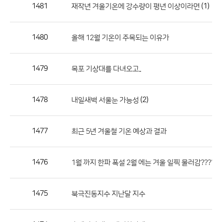
작
1481
(1)
재작년 겨울기온에 강수량이 평년 이상이라면
성
자,
1480
올해 12월 기온이 주목되는 이유가
등
록
일
1479
목포 기상대를 다녀오고..
의
정
1478
(2)
내일새벽 서울눈 가능성
보
를
1477
최근 5년 겨울철 기온 예상과 결과
제
공
합
1476
1월 까지 한파 폭설 2월 에는 겨울 일찍 물러감???? 
니
다.
1475
북극진동지수 지난달 지수