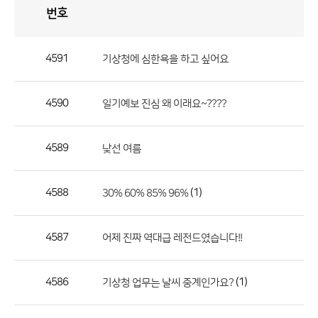
번호
자
유
토
론
게
시
판
4591
기상청에 심한욕을 하고 싶어요
자
유
4590
일기예보 진심 왜 이래요~????
토
론
게
4589
낯선 여름
시
판
4588
(1)
30% 60% 85% 96%
으
로
4587
어제 진짜 역대급 레전드였습니다!!
번
호,
제
4586
(1)
기상청 업무는 날씨 중계인가요?
목,