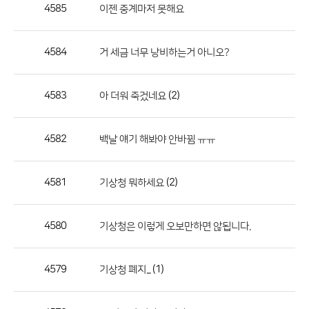
작
4585
이젠 중계마저 못해요
성
자,
4584
거 세금 너무 낭비하는거 아니오?
등
록
일
4583
(2)
아 더워 죽겄네요
의
정
4582
백날 얘기 해봐야 안바뀜 ㅠㅠ
보
를
4581
(2)
기상청 뭐하세요
제
공
합
4580
기상청은 이렇게 오보만하면 않됩니다.
니
다.
4579
(1)
기상청 폐지...