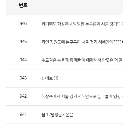
번호
자
유
토
론
게
시
판
946
과거에도 해상에서 발달한 눈구름이 서울 경기도 지역에도..
자
유
945
(2)
과연 강원도에 눈구름이 서울 경기 서해안에????
토
론
게
944
수도권은 눈올때 좀 패턴이 애매해서 안좋은 거 같습니
시
판
943
(1)
눈예보
으
로
942
해상쪽에서 서울 경기 서해안으로 눈구름이 영향 주
번
호,
제
941
올 12월평균기온은
목,