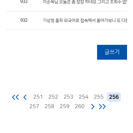
933
이순옥님 오늘은 좀 잠잠 하네요 그리고 조회수 없앴
932
기상청 홈피 외국어로 접속해서 들어가보니 또 다른 
글쓰기
251
252
253
254
255
256
257
258
259
260