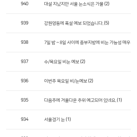
작
940
(2)
대설 지났지만 서울 눈소식은 가물
성
자,
939
(5)
강원영동에 폭설 예보 되었습니다.
등
록
일
938
7일 밤 ~ 8일 사이에 중부지방에 비눈 가능성 매우 
의
정
937
(2)
수/목요일 비눈 예보
보
를
936
(2)
이번주 목요일 비/눈예보
제
공
합
935
(1)
다음주에 겨울다운 추위 예고되어 있네요.
니
다.
934
(1)
서울경기 눈