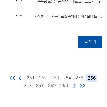
933
이순옥님 오늘은 좀 잠잠 하네요 그리고 조회수 없앴
932
기상청 홈피 외국어로 접속해서 들어가보니 또 다른 
글쓰기
251
252
253
254
255
256
257
258
259
260