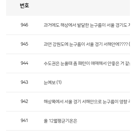
번호
자
유
토
론
게
시
판
946
과거에도 해상에서 발달한 눈구름이 서울 경기도 지역에도..
자
유
945
(2)
과연 강원도에 눈구름이 서울 경기 서해안에????
토
론
게
944
수도권은 눈올때 좀 패턴이 애매해서 안좋은 거 같습니
시
판
943
(1)
눈예보
으
로
942
해상쪽에서 서울 경기 서해안으로 눈구름이 영향 주
번
호,
제
941
올 12월평균기온은
목,