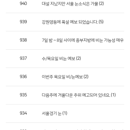
작
940
(2)
대설 지났지만 서울 눈소식은 가물
성
자,
939
(5)
강원영동에 폭설 예보 되었습니다.
등
록
일
938
7일 밤 ~ 8일 사이에 중부지방에 비눈 가능성 매우 
의
정
937
(2)
수/목요일 비눈 예보
보
를
936
(2)
이번주 목요일 비/눈예보
제
공
합
935
(1)
다음주에 겨울다운 추위 예고되어 있네요.
니
다.
934
(1)
서울경기 눈