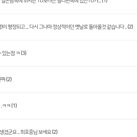
(1)
일본남쪽에 위치한 TD보다는 필리핀쪽에 있는TD가...
(2)
)이 평정되고 ... 다시 그나마 정상적이던 옛날로 돌아올것 같습니다 ..
(3)
 있는점 ㅋ
(2)
진짜
(1)
.ㅋㅋ
(2)
 생겼군요 .. 최호중님 보세요