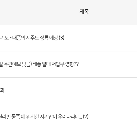
제목
(3)
도 - 태풍의 제주도 상륙 예상
8일 주간예보 낮음) 태풍 열대 저압부 영향??
과
(2)
필리핀 동쪽 에 위치한 저기압이 우리나라에...