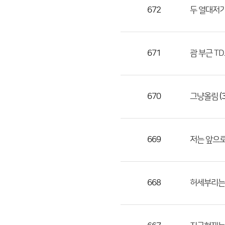
목,
672
두 열대저기
작
성
자,
671
괌 부근 T
등
록
일
670
(3
그냥올림
의
정
보
를
669
저는 앞으로
제
공
합
668
허세부리는
니
다.