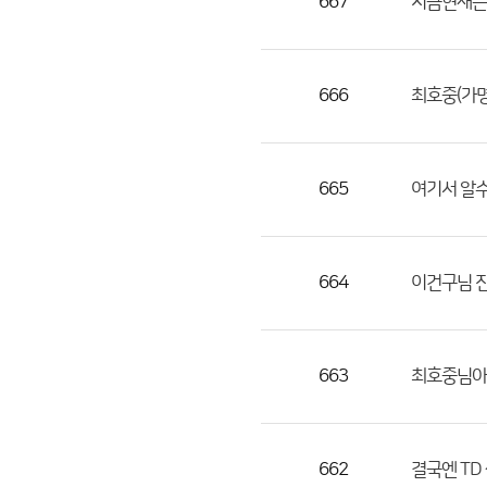
667
지금현재는 
666
최호중(가명
665
여기서 알수
664
이건구님 
663
최호중님아 
662
결국엔 TD