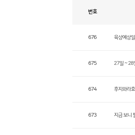
번호
자
유
토
론
게
시
판
676
육상예상일기
자
유
토
론
675
27일 ~ 2
게
시
판
674
후지와라효
으
로
번
673
지금 보니 
호,
제