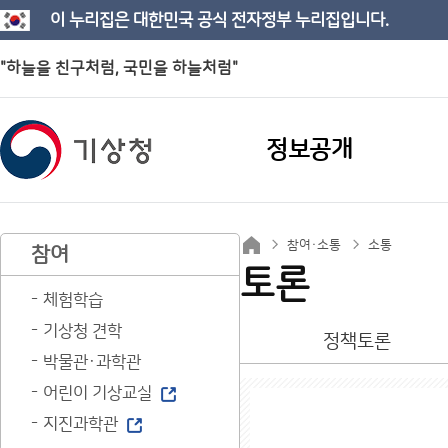
이 누리집은 대한민국 공식 전자정부 누리집입니다.
"하늘을 친구처럼, 국민을 하늘처럼"
정보공개
참여·소통
소통
참여
토론
체험학습
기상청 견학
정책토론
박물관·과학관
어린이 기상교실
지진과학관