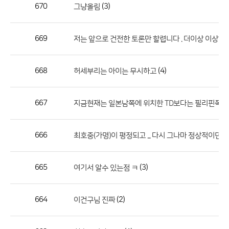
작
670
(3)
그냥올림
성
자,
669
저는 앞으로 건전한 토론만 할렵니다 . 더이상 이상한
등
록
일
668
(4)
허세부리는 아이는 무시하고
의
정
667
지금현재는 일본남쪽에 위치한 TD보다는 필리핀쪽에 있
보
를
666
최호중(가명)이 평정되고 ... 다시 그나마 정상적이던 
제
공
합
665
(3)
여기서 알수 있는점 ㅋ
니
다.
664
(2)
이건구님 진짜