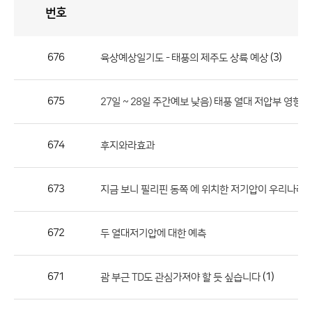
번호
자
유
토
론
게
시
판
676
(3)
육상예상일기도 - 태풍의 제주도 상륙 예상
자
유
675
27일 ~ 28일 주간예보 낮음) 태풍 열대 저압부 영향??
토
론
게
674
후지와라효과
시
판
673
지금 보니 필리핀 동쪽 에 위치한 저기압이 우리나라에..
으
로
672
두 열대저기압에 대한 예측
번
호,
제
671
(1)
괌 부근 TD도 관심가져야 할 듯 싶습니다
목,