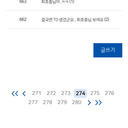
663
(1)
최호중님아 .ㅋㅋ
662
(2)
결국엔 TD 생겼군요 .. 최호중님 보세요
글쓰기
271
272
273
275
276
274
277
278
279
280