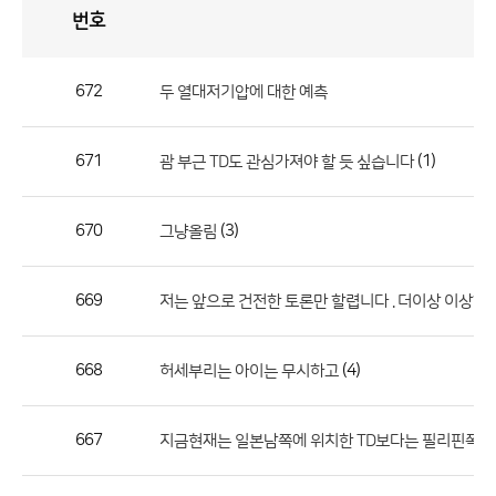
번호
자
유
토
론
게
시
판
672
두 열대저기압에 대한 예측
자
유
671
(1)
괌 부근 TD도 관심가져야 할 듯 싶습니다
토
론
게
670
(3)
그냥올림
시
판
669
저는 앞으로 건전한 토론만 할렵니다 . 더이상 이상한
으
로
668
(4)
허세부리는 아이는 무시하고
번
호,
제
667
지금현재는 일본남쪽에 위치한 TD보다는 필리핀쪽에 있
목,