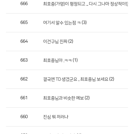
작
666
최호중(가명)이 평정되고 ... 다시 그나마 정상적이던 
성
자,
665
(3)
여기서 알수 있는점 ㅋ
등
록
일
664
(2)
이건구님 진짜
의
정
663
(1)
최호중님아 .ㅋㅋ
보
를
662
(2)
결국엔 TD 생겼군요 .. 최호중님 보세요
제
공
합
661
(2)
최호중님과 비슷한 예보
니
다.
660
진심 뭐 저러냐