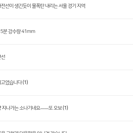
전선이 생긴듯이 물폭탄 내리는 서울 경기 지역
15분 강수량 41mm
안선
(1)
최고였습니다
(1)
냥 지나가는 소나기네요ㅡㅡ또 오보