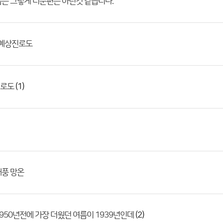
은 그렇게 더운편은 아닌것 같습니다.
 예상진로도
(1)
로도
태풍 망온
(2)
950년전에 가장 더웠던 여름이 1939년인데