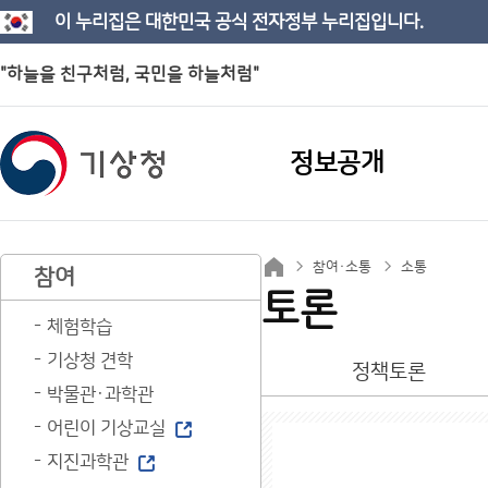
이 누리집은 대한민국 공식 전자정부 누리집입니다.
"하늘을 친구처럼, 국민을 하늘처럼"
정보공개
참여·소통
소통
참여
토론
체험학습
기상청 견학
정책토론
박물관·과학관
어린이 기상교실
지진과학관