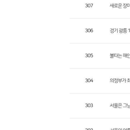
목,
307
새로운 장마
작
성
자,
306
경기 광릉 
등
록
일
305
불타는 해
의
정
보
를
304
의정부가 
제
공
합
303
서울은 그
니
다.