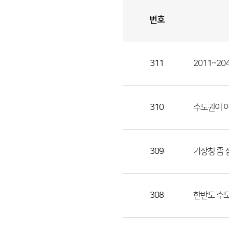
번호
자
유
토
론
게
시
판
311
2011~2
자
유
토
론
310
수도권이 
게
시
판
309
기상청 좀 
으
로
번
308
한반도 수도
호,
제