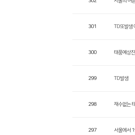
302
서울의 여름
301
TD또발생
300
태풍예상진
299
TD발생
298
재수없는 
297
서울에서 1