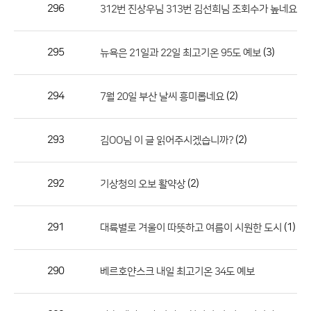
작
296
312번 진상우님 313번 김선희님 조회수가 높네요
성
자,
295
(3)
뉴욕은 21일과 22일 최고기온 95도 예보
등
록
일
294
(2)
7월 20일 부산 날씨 흥미롭네요
의
정
293
(2)
김OO님 이 글 읽어주시겠습니까?
보
를
292
(2)
기상청의 오보 활약상
제
공
합
291
(1)
대륙별로 겨울이 따뜻하고 여름이 시원한 도시
니
다.
290
베르호얀스크 내일 최고기온 34도 예보