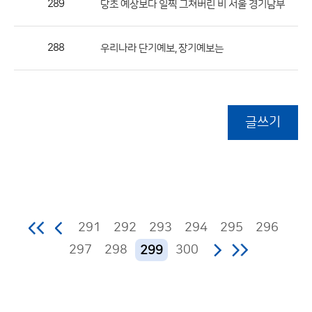
289
당초 예상보다 일찍 그쳐버린 비 서울 경기남부
288
우리나라 단기예보, 장기예보는
글쓰기
291
292
293
294
295
296
297
298
300
299