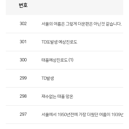
번호
자
유
토
론
게
시
판
302
서울의 여름은 그렇게 더운편은 아닌것 같습니다.
자
유
301
TD또발생 예상진로도
토
론
게
300
(1)
태풍예상진로도
시
판
299
TD발생
으
로
298
재수없는 태풍 망온
번
호,
제
297
서울에서 1950년전에 가장 더웠던 여름이 1939년인
목,