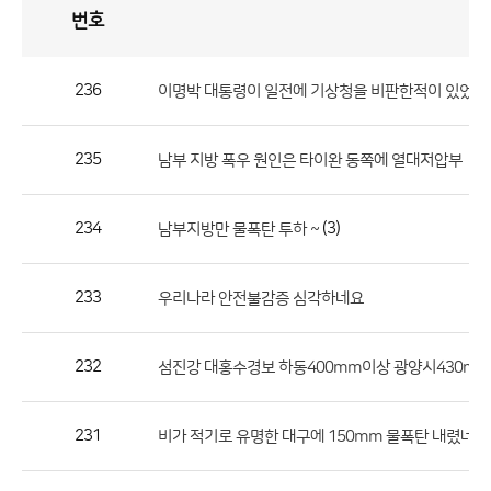
번호
자
유
토
론
게
시
판
236
이명박 대통령이 일전에 기상청을 비판한적이 있었는데
자
유
235
남부 지방 폭우 원인은 타이완 동쪽에 열대저압부
토
론
게
234
(3)
남부지방만 물폭탄 투하 ~
시
판
233
우리나라 안전불감증 심각하네요
으
로
232
섬진강 대홍수경보 하동400mm이상 광양시430m
번
호,
제
231
비가 적기로 유명한 대구에 150mm 물폭탄 내렸네요.
목,