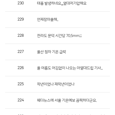
작
230
태풍 발생하네요,,,,열대저기압해요
성
자,
229
언제장마올해..
등
록
일
228
전라도 문덕 시간당 70.5mm;;;
의
정
227
울산 정자 기온 급락
보
를
226
올 여름도 어김없이 나오는 아열대드립 기사...
제
공
합
225
작년이었나 재작년이었나
니
다.
224
웨더뉴스에 서울 기온예보 끔찍하더군요.