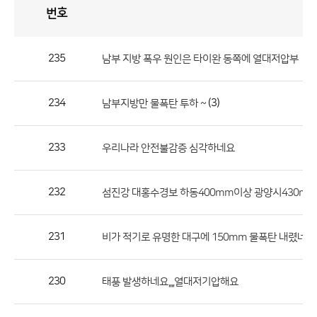
번호
자
유
토
론
게
시
판
235
남부 지방 폭우 원인은 타이완 동쪽에 열대저압부
자
유
234
(3)
남부지방만 물폭탄 투하 ~
토
론
게
233
우리나라 안전불감증 심각하네요
시
판
232
섬진강 대홍수경보 하동400mm이상 광양시430m
으
로
231
비가 적기로 유명한 대구에 150mm 물폭탄 내렸네요.
번
호,
제
230
태풍 발생하네요,,,,열대저기압해요
목,