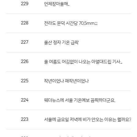
작
229
언제장마올해..
성
자,
228
전라도 문덕 시간당 70.5mm;;;
등
록
일
227
울산 정자 기온 급락
의
정
226
올 여름도 어김없이 나오는 아열대드립 기사...
보
를
225
작년이었나 재작년이었나
제
공
합
224
웨더뉴스에 서울 기온예보 끔찍하더군요.
니
다.
223
(1)
서울에 금요일 저녁에 비가 안오는 이유는 뭘까요?