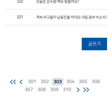
222
오늘은 강수량 예보 맞을까요?
221
(
계속 비구름이 남동진을 하네요 내일 중부 비소식??
글쓰기
301
302
304
305
306
303
307
308
309
310