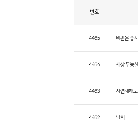
번호
자
유
토
론
게
시
판
4465
비판은 좋지
자
유
토
론
4464
세상 무능한
게
시
판
4463
자연재해도
으
로
번
4462
날씨
호,
제