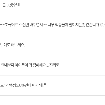
비를 못맞추네.
(2)
~~ 하루에도 수십번 바뀌면서~~ 너무 적중율이 떨어지는것 같습니다.
반대로 해보세요.
 안내보다 아이폰이 더 정확해요.... 진짜로
요;; 강수량도0%인데 비가 왜 옴