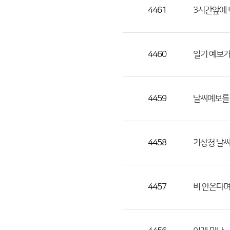
목,
4461
3시간앞에 
작
성
자,
4460
일기 예보가
등
록
일
4459
날씨예보를 
의
정
보
를
4458
기상청 날씨
제
공
합
4457
비 안온다며
니
다.