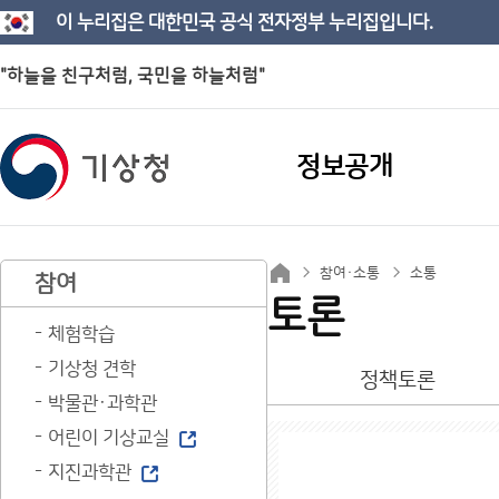
이 누리집은 대한민국 공식 전자정부 누리집입니다.
"하늘을 친구처럼, 국민을 하늘처럼"
정보공개
참여·소통
소통
참여
토론
체험학습
기상청 견학
정책토론
박물관·과학관
어린이 기상교실
지진과학관