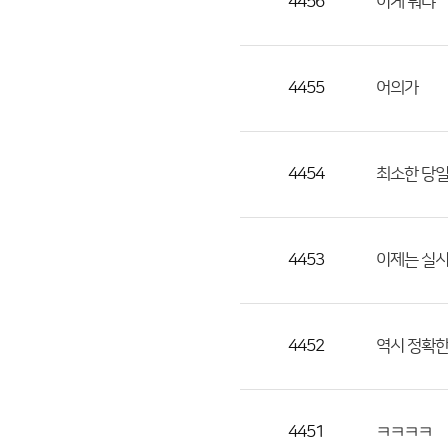
4456
이게 뭐냐
4455
어의가
4454
최소한 당일
4453
이제는 실시
4452
역시 정확한
4451
ㅋㅋㅋㅋ