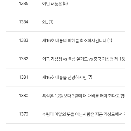
작
1385
(5)
이번 태풍은
성
자,
1384
(1)
와...
등
록
일
1383
(1)
제16호 태풍의 피해를 최소화시킵니다
의
정
1382
외국 기상청 vs 육상 일기도 vs 중국 기상청 제 16호
보
를
1381
(7)
제16호 태풍을 전망하자면
제
공
합
1380
폭설은 1,2월보다 3월에 더 대비를 해야 한다고 합니다
니
다.
1379
수렴대 이말의 뜻을 아는사람은 지금 기상도에서 기