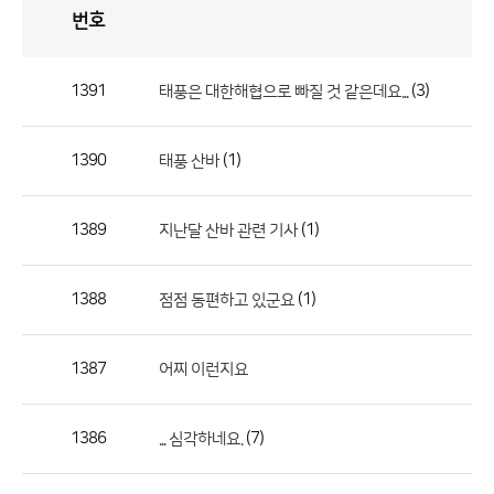
번호
자
유
토
론
게
시
판
1391
(3)
태풍은 대한해협으로 빠질 것 같은데요...
자
유
1390
(1)
태풍 산바
토
론
게
1389
(1)
지난달 산바 관련 기사
시
판
1388
(1)
점점 동편하고 있군요
으
로
1387
어찌 이런지요
번
호,
제
1386
(7)
... 심각하네요.
목,