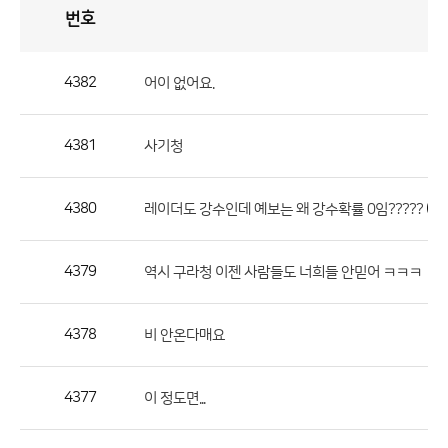
번호
자
유
토
론
게
시
판
4382
어이 없어요.
자
유
4381
사기청
토
론
게
4380
(1)
레이더도 강수인데 예보는 왜 강수확률 0임?????
시
판
4379
역시 구라청 이젠 사람들도 너희들 안믿어 ㅋㅋㅋ
으
로
4378
비 안온다매요
번
호,
제
4377
이 정도면...
목,