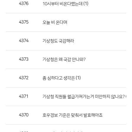
작
4376
(1)
10시부터 비온다했는데
성
자,
4375
오늘 비 온다며
등
록
일
4374
기상청도 국감해라
의
정
4373
기상청은 왜 국감 안나와?
보
를
4372
(1)
좀 심하다고 생각은
제
공
합
4371
(1)
기상청 직원들 월급가져가는거 미안하지 않나요?
니
다.
4370
호우경보 기준은 맞춰서 발효해야죠