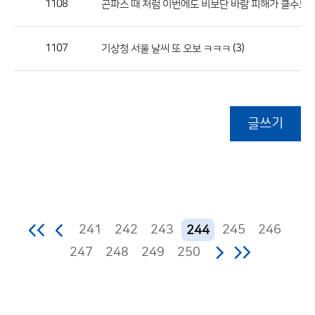
1108
곤파스 때 처럼 이번에도 비보단 바람 피해가 클수도 
1107
(3)
기상청 서울 날씨 또 오보 ㅋㅋㅋ
글쓰기
241
242
243
245
246
244
247
248
249
250