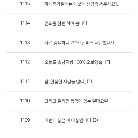
작
1115
하계휴가철에는 예보에 신경좀 써주세요!!..
성
자,
1114
건의를 한번 하여 봅니다.
등
록
일
1113
자료 검색하니 2년전 곤파스 대단했네요.
의
정
1112
오늘도 충남지방 100% 오보였습니다
보
를
1111
(1)
참...한심한 사람들 많다...
제
공
합
1110
그리고 필리핀 동쪽에 있는 열대요란
니
다.
1109
(3)
이번 태풍은 비 태풍입니다.