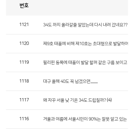
번호
자
유
토
론
게
시
판
1121
34도 까지 올라갈줄 알았는데 다시 내려 갔네요??
자
유
1120
제9호 태풍에 비해 제10호는 초대형으로 발달하여 
토
론
게
1119
필리핀 동쪽에 태풍이 발달 할꺼 같은 구름 보이고 있네요
시
판
1118
대구 올해 40도 꼭 넘겼으면............
으
로
1117
(4)
왜 자꾸 서울 낮 기온 34도 드립칠까?
번
호,
제
1116
겨울과 여름에 서울시민이 90%는 잘못 알고 있는 날
목,