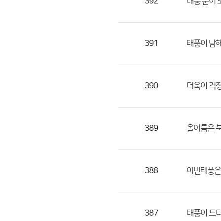
392
태풍 눈이 
391
태풍이 남
390
더욱이 걱
389
올여름은 
388
이번태풍은 
387
태풍이 드디