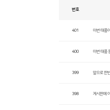
번호
자
유
토
론
게
시
판
401
이번 태풍이
자
유
토
론
400
이번 태풍 
게
시
판
399
앞으로 한
으
로
번
398
게시판에 이
호,
제