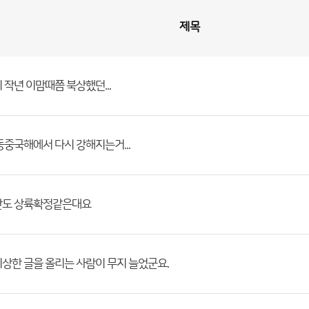
제목
 작년 이맘때쯤 북상했던...
동중국해에서 다시 강해지는거...
반도 상륙확정같은대요
상한 글을 올리는 사람이 무지 늘었군요.