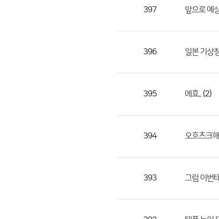
목,
397
앞으로 예상
작
성
자,
396
일본 기상청
등
록
일
395
(2)
에효..
의
정
보
를
394
오흐츠크해 
제
공
합
393
그럼 이번태
니
다.