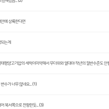
(2)
또렸해졌음...
해안에 상륙한다면
정되는게
북태평양고기압의 세럭이미약해서 무더위와 열대야 작년의 절반수준도 안
(1)
변수가 너무 많네요...
(3)
어 북서쪽으로 전향한듯...