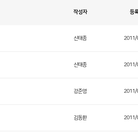
작성자
등
신태종
2011/
신태종
2011/
강준영
2011/
김동환
2011/