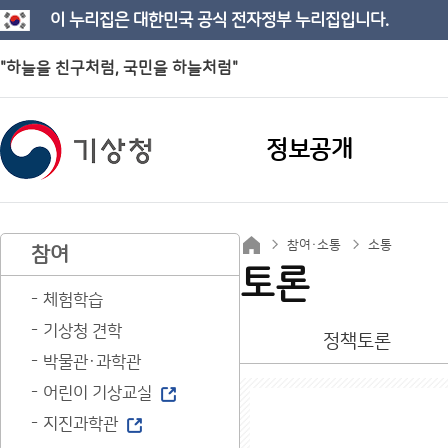
이 누리집은 대한민국 공식 전자정부 누리집입니다.
"하늘을 친구처럼, 국민을 하늘처럼"
정보공개
참여·소통
소통
참여
토론
체험학습
기상청 견학
정책토론
박물관·과학관
어린이 기상교실
지진과학관