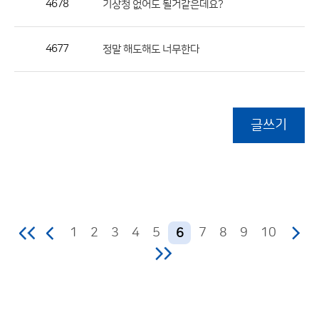
4678
기상청 없어도 될거같은데요?
4677
정말 해도해도 너무한다
글쓰기
1
2
3
4
5
7
8
9
10
6