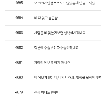
작
4685
오 ㅋㅋ개인정보쓰지도 않았는데 댓글도 막았노
성
자,
4684
비 다 맞고 출근함
등
록
일
4683
사람들 비 맞는거보면 행복하시겠네요
의
정
4682
덕분에 수술부위 재수술하겠네요
보
를
4681
차라리 예보를 하지 마세요.
제
공
합
4680
비 예보가 없는데, 비가 내려요.. 일정을 날씨에 맞춰서
니
다.
4679
진짜 하나도 안맞네