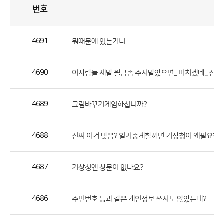
번호
자
유
토
론
게
시
판
4691
뭐때문에 있는거니
자
유
4690
이사람들 제발 월급좀 주지말았으면... 미치겠네... 진짜
토
론
게
4689
그림바꾸기게임하십니까?
시
판
4688
진짜 이거 맞음? 일기중계할꺼면 기상청이 왜필요함?
으
로
4687
기상청엔 창문이 없나요?
번
호,
제
4686
주민번호 등과 같은 개인정보 쓰지도 않았는데?
목,