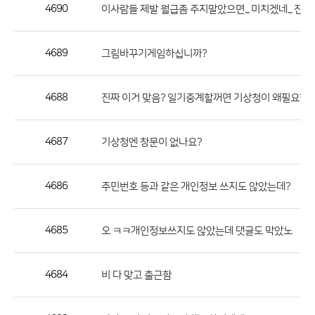
작
4690
이사람들 제발 월급좀 주지말았으면... 미치겠네... 진짜
성
자,
4689
그림바꾸기게임하십니까?
등
록
일
4688
진짜 이거 맞음? 일기중계할꺼면 기상청이 왜필요함?
의
정
4687
기상청엔 창문이 없나요?
보
를
4686
주민번호 등과 같은 개인정보 쓰지도 않았는데?
제
공
합
4685
오 ㅋㅋ개인정보쓰지도 않았는데 댓글도 막았노
니
다.
4684
비 다 맞고 출근함