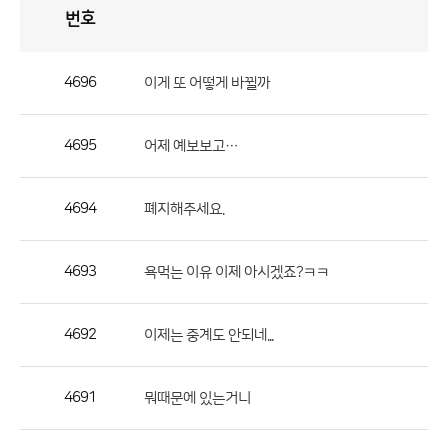
번호
자
유
토
론
게
시
판
4696
이게 또 어떻게 바뀔까
자
유
4695
어제 예보보고…
토
론
게
4694
폐지해주세요.
시
판
4693
욕먹는 이유 이제 아시겠죠?ㅋㅋ
으
로
4692
이제는 중계도 안되네...
번
호,
제
4691
뭐때문에 있는거니
목,