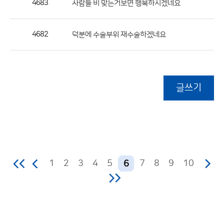
4683
사람들 비 맞는거보면 행복하시겠네요
4682
덕분에 수술부위 재수술하겠네요
글쓰기
1
2
3
4
5
7
8
9
10
6