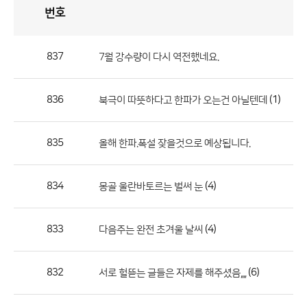
번호
자
유
토
론
게
시
판
837
7월 강수량이 다시 역전했네요.
자
유
836
(1)
북극이 따뜻하다고 한파가 오는건 아닐텐데
토
론
게
835
올해 한파.폭설 잦을것으로 예상됩니다.
시
판
834
(4)
몽골 울란바토르는 벌써 눈
으
로
833
(4)
다음주는 완전 초겨울 날씨
번
호,
제
832
(6)
서로 헐뜯는 글들은 자제를 해주셨음,,,,
목,