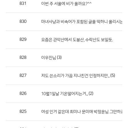
작
831
이번 주 서울에 비가 올까요?^^
성
자,
830
마녀사냥과 비속어가 포함된 글을 떡하니 올리시는 분들.
등
록
일
829
요즘은 관악산에서 도봉산, 수락산도 보일듯.
의
정
828
(3)
이우진님
보
를
827
(5)
저도 쓴소리가 가끔 지나친건 인정하지만...
제
공
합
826
(2)
10월1일날 기온떨어지는거...
니
다.
825
(3
여성 인거 같은데 최미나 문미애 박정윤님 그만하죠