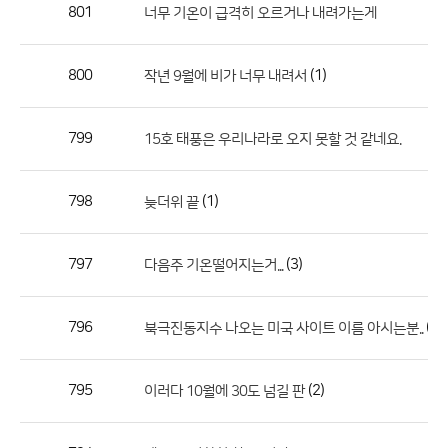
작
801
너무 기온이 급격히 오르거나 내려가는게
성
자,
800
(1)
작년 9월에 비가 너무 내려서
등
록
일
799
15호 태풍은 우리나라로 오지 못할 것 같네요.
의
정
798
(1)
늦더위 끝
보
를
797
(3)
다음주 기온떨어지는거...
제
공
합
796
(3)
북극진동지수 나오는 미국 사이트 이름 아시는분..
니
다.
795
(2)
이러다 10월에 30도 넘길 판