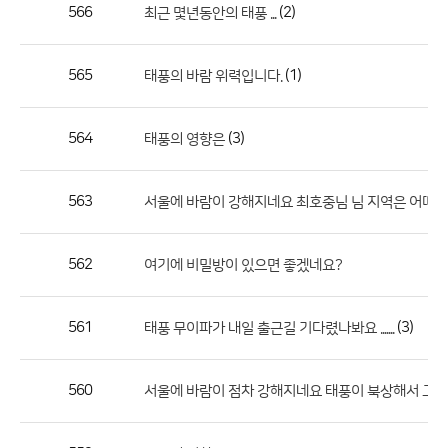
작
566
(2)
최근 몇년동안의 태풍 ...
성
자,
565
(1)
태풍의 바람 위력입니다.
등
록
일
564
(3)
태풍의 영향은
의
정
563
서울에 바람이 강해지네요 최호중님 님 지역은 어떠나
보
를
562
여기에 비밀방이 있으면 좋겠네요?
제
공
합
561
(3)
태풍 무이파가 내일 출근길 기다렸나봐요 .......
니
다.
560
서울에 바람이 점차 강해지네요 태풍이 북상해서 그