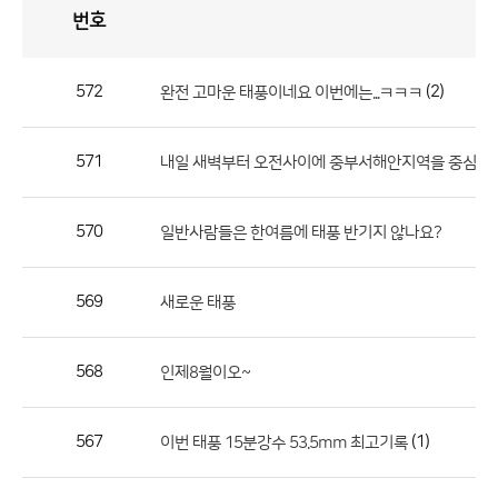
번호
자
유
토
론
게
시
판
572
(2)
완전 고마운 태풍이네요 이번에는...ㅋㅋㅋ
자
유
571
내일 새벽부터 오전사이에 중부서해안지역을 중심으로.
토
론
게
570
일반사람들은 한여름에 태풍 반기지 않나요?
시
판
569
새로운 태풍
으
로
568
인제8월이오~
번
호,
제
567
(1)
이번 태풍 15분강수 53.5mm 최고기록
목,