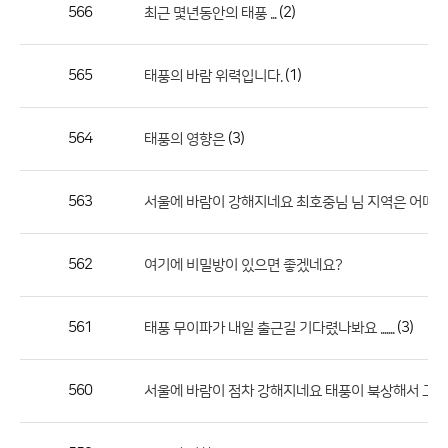
작
566
(2)
최근 몇년동안의 태풍 ...
성
자,
565
(1)
태풍의 바람 위력입니다.
등
록
일
564
(3)
태풍의 영향은
의
정
563
서울에 바람이 강해지네요 최호중님 님 지역은 어떠나
보
를
562
여기에 비밀방이 있으면 좋겠네요?
제
공
합
561
(3)
태풍 무이파가 내일 출근길 기다렸나봐요 .......
니
다.
560
서울에 바람이 점차 강해지네요 태풍이 북상해서 그