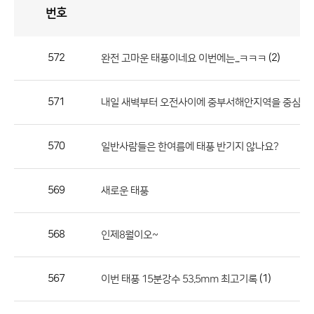
번호
자
유
토
론
게
시
판
572
(2)
완전 고마운 태풍이네요 이번에는...ㅋㅋㅋ
자
유
571
내일 새벽부터 오전사이에 중부서해안지역을 중심으로.
토
론
게
570
일반사람들은 한여름에 태풍 반기지 않나요?
시
판
569
새로운 태풍
으
로
568
인제8월이오~
번
호,
제
567
(1)
이번 태풍 15분강수 53.5mm 최고기록
목,