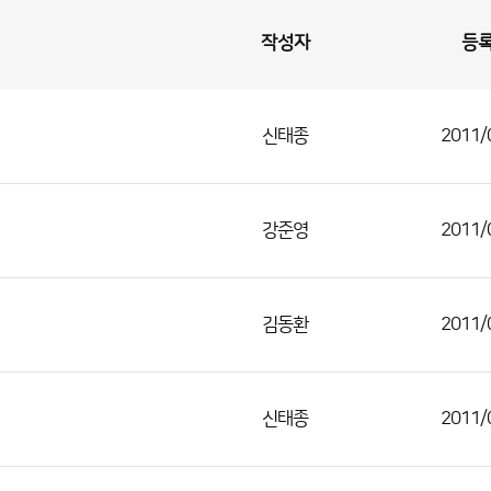
작성자
등
신태종
2011/
강준영
2011/
김동환
2011/
신태종
2011/