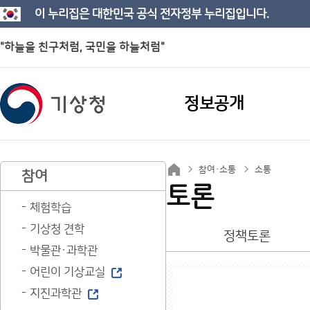
이 누리집은 대한민국 공식 전자정부 누리집입니다.
"하늘을 친구처럼, 국민을 하늘처럼"
정보공개
참여·소통
소통
참여
토론
체험학습
기상청 견학
정책토론
박물관·과학관
어린이 기상교실
지진과학관