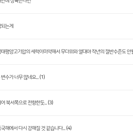
해안에 상륙한다면
정되는게
북태평양고기압의 세럭이미약해서 무더위와 열대야 작년의 절반수준도 안
(1)
변수가 너무 많네요...
(3)
어 북서쪽으로 전향한듯...
(4)
국해에서 다시 강해질 것 같습니다...