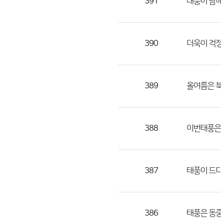
391
태풍이 남
390
더욱이 걱
389
올여름은 
388
이번태풍은 
387
태풍이 드디
386
태풍은 동중