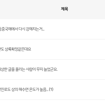
제목
동중국해에서 다시 강해지는거...
반도 상륙확정같은대요
상한 글을 올리는 사람이 무지 늘었군요.
(1)
진로도 상의 해수면 온도가 높음...