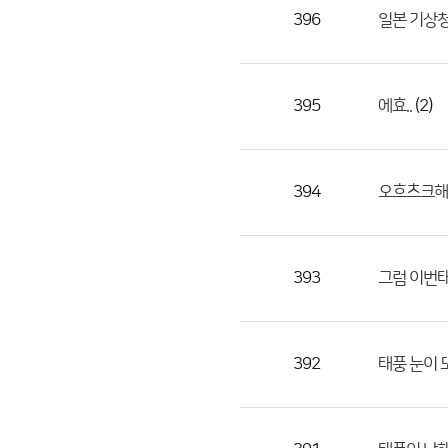
목,
396
일본 기상청
작
성
자,
395
(2)
에효..
등
록
일
394
오흐츠크해 
의
정
보
를
393
그럼 이번태
제
공
합
392
태풍 눈이 
니
다.