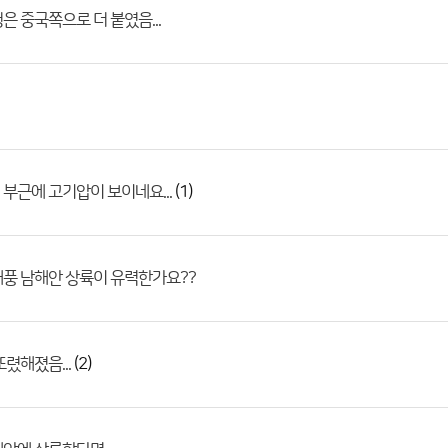
은 중국쪽으로 더 붙였음...
(1)
부근에 고기압이 보이네요...
풍 남해안 상륙이 유력한가요??
(2)
또렸해졌음...