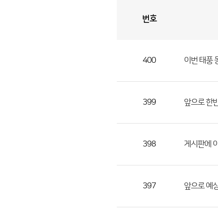
번호
자
유
토
론
게
시
판
400
이번 태풍 
자
유
토
론
399
앞으로 한
게
시
판
398
게시판에 이
으
로
번
397
앞으로 예상
호,
제