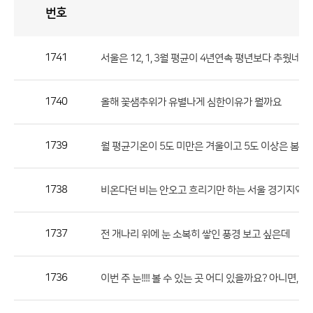
번호
자
유
토
론
게
시
판
1741
서울은 12, 1, 3월 평균이 4년연속 평년보다 추웠네요.
자
유
1740
올해 꽃샘추위가 유별나게 심한이유가 뭘까요
토
론
게
1739
월 평균기온이 5도 미만은 겨울이고 5도 이상은 봄인
시
판
1738
(
비온다던 비는 안오고 흐리기만 하는 서울 경기지역...
으
로
1737
전 개나리 위에 눈 소복히 쌓인 풍경 보고 싶은데
번
호,
제
1736
이번 주 눈!!!! 볼 수 있는 곳 어디 있을까요? 아니면, 
목,