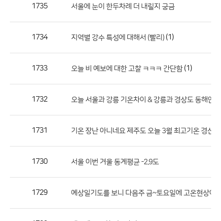
작
1735
서울에 눈이 한두차례 더 내릴지 궁금
성
자,
1734
(1)
지역별 강수 특성에 대해서 (빨리)
등
록
일
1733
(1)
오늘 비 예보에 대한 고찰 ㅋㅋㅋ 간단함
의
정
1732
오늘 서울과 강릉 기온차이 & 강릉과 경상도 동해안
보
를
1731
기온 장난 아니네요 제주도 오늘 3월 최고기온 경신
제
공
합
1730
서울 이번 겨울 동계평균 -2.9도
니
다.
1729
예상일기도를 보니 다음주 금~토요일에 고온현상이 나