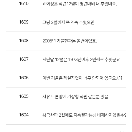
작
1610
베이징은 작년12월이 평년대비 더 추웠네요.
성
자,
1609
그냥 2월까지 쭉 계속 추웠으면
등
록
일
1608
2005년 겨울한파는 돌변이었죠.
의
정
1607
지난달 12월은 1973년이후 2번쩨로 추웟군요
보
를
1606
(1)
이번 겨울은 제설작업이 너무 안되어 있군요.
제
공
합
1605
자유 토론방에 기상청 직원 같은분 있음
니
다.
1604
북극한파 2월에도 지속될가능성 배제하지않을수없음