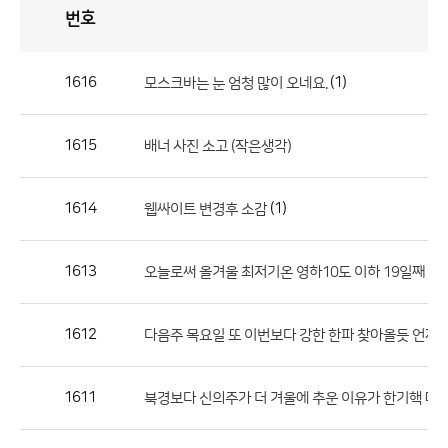
번호
자
유
토
론
게
시
판
1616
(1)
모스크바는 눈 엄청 많이 오네요.
자
유
1615
배너 사진 소고 (작은생각)
토
론
게
1614
(1)
웹싸이트 변경후 소감
시
판
1613
오늘로써 올겨울 최저기온 영하10도 이하 19일째
으
로
1612
다음주 목요일 또 이번보다 강한 한파 찾아올듯 언제
번
호,
제
1611
북경보다 신의주가 더 겨울에 추운 이유가 한기핵 때
목,