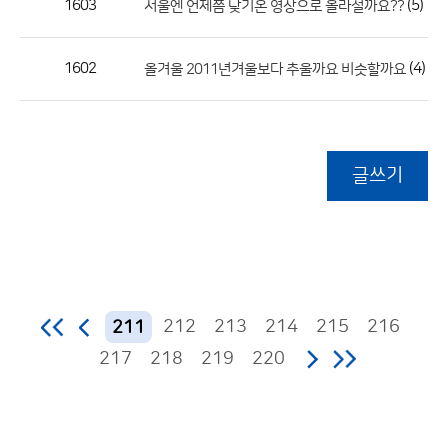
1603
(5)
서울엔 언제쯤 낮기온 영상으로 올라설까요??
1602
(4)
올겨울 2011년겨울보다 추울까요 비슷할까요
글쓰기
212
213
214
215
216
211
217
218
219
220