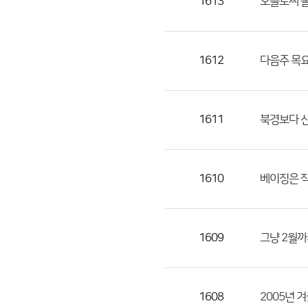
1613
오늘로써 올
1612
다음주 목요
1611
북경보다 신
1610
베이징은 작
1609
그냥 2월까
1608
2005년 