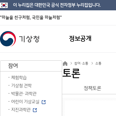
이 누리집은 대한민국 공식 전자정부 누리집입니다.
"하늘을 친구처럼, 국민을 하늘처럼"
정보공개
참여·소통
소통
참여
토론
체험학습
기상청 견학
정책토론
박물관·과학관
어린이 기상교실
지진과학관