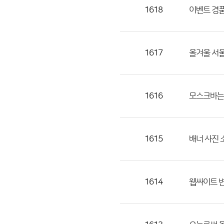
목,
1618
이벤트 경
작
성
자,
1617
올겨울 서울
등
록
일
1616
모스크바는 
의
정
보
를
1615
배너 사진 
제
공
합
1614
웹싸이트 
니
다.