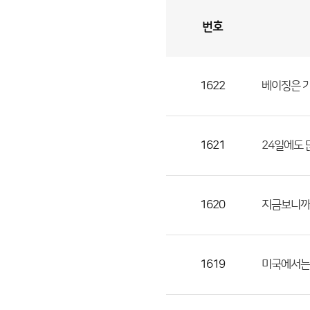
번호
자
유
토
론
게
시
판
1622
베이징은 가
자
유
토
론
1621
24일에도
게
시
판
1620
지금보니까 
으
로
번
1619
미국에서는 
호,
제