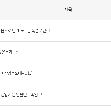
제목
뭄으로 난리, 도쿄는 폭설로 난리
 많은눈가능성
(3)
예상강수도에서...
집앞에 눈 안쓸면 구속입니다.