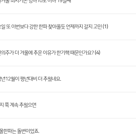
겨울 최저기온 영하10도 이하 19일째
(1)
일 또 이번보다 강한 한파 찾아올듯 언제까지 갈지 고민
(4)
의주가 더 겨울에 추운 이유가 한기핵 때문인가요?
년12월이 평년대비 더 추웠네요.
지 쭉 계속 추웠으면
겨울한파는 돌변이었죠.