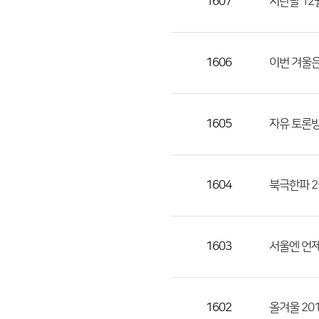
1607
지난달 12
1606
이번 겨울은
1605
자유 토론방
1604
북극한파 
1603
서울엔 언제
1602
올겨울 2