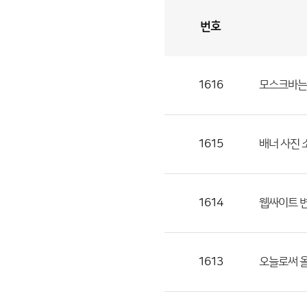
번호
자
유
토
론
게
시
판
1616
모스크바는 
자
유
토
론
1615
배너 사진 
게
시
판
1614
웹싸이트 
으
로
번
1613
오늘로써 올
호,
제