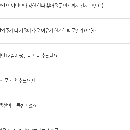
(1)
일 또 이번보다 강한 한파 찾아올듯 언제까지 갈지 고민
(4)
의주가 더 겨울에 추운 이유가 한기핵 때문인가요?
년12월이 평년대비 더 추웠네요.
지 쭉 계속 추웠으면
겨울한파는 돌변이었죠.