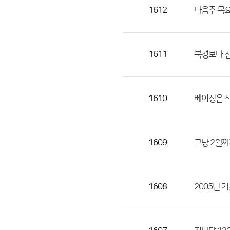
목,
1612
다음주 목요
작
성
자,
1611
북경보다 신
등
록
일
1610
베이징은 작
의
정
보
를
1609
그냥 2월까
제
공
합
1608
2005년 
니
다.