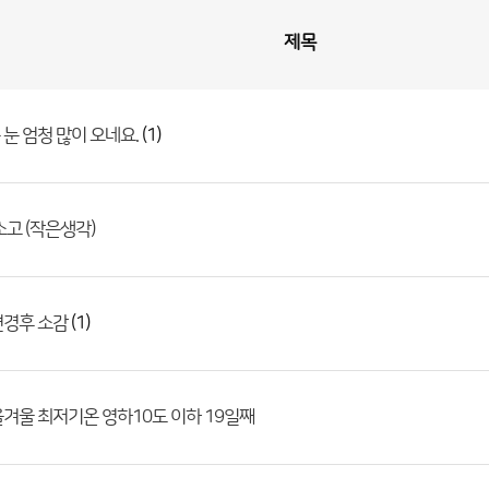
제목
(1)
눈 엄청 많이 오네요.
소고 (작은생각)
(1)
변경후 소감
겨울 최저기온 영하10도 이하 19일째