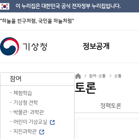
이 누리집은 대한민국 공식 전자정부 누리집입니다.
"하늘을 친구처럼, 국민을 하늘처럼"
정보공개
참여·소통
소통
참여
토론
체험학습
기상청 견학
정책토론
박물관·과학관
어린이 기상교실
지진과학관