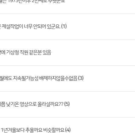
월은 1973년이후 2번쩨로 추웟군요
(1)
 제설작업이 너무 안되어 있군요.
에 기상청 직원 같은분 있음
(3)
2월에도 지속될가능성 배제하지않을수없음
(5)
쯤 낮기온 영상으로 올라설까요??
(4)
011년겨울보다 추울까요 비슷할까요