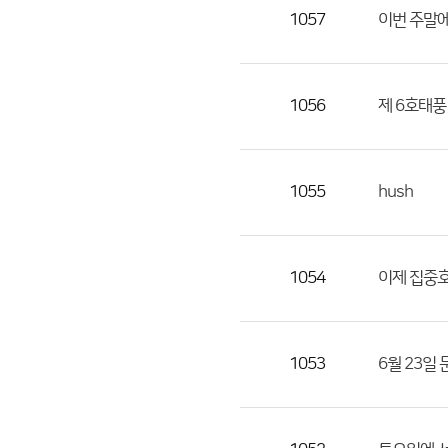
목,
1057
이번 주말에
작
성
자,
1056
제 6호태풍 
등
록
일
1055
hush
의
정
보
를
1054
이제 집중
제
공
합
1053
6월 23일 
니
다.