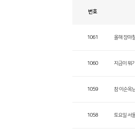
번호
자
유
토
론
게
시
판
1061
올해 장마철
자
유
토
론
1060
지금이 뭐
게
시
판
1059
참 이순옥님
으
로
번
1058
토요일 서울
호,
제