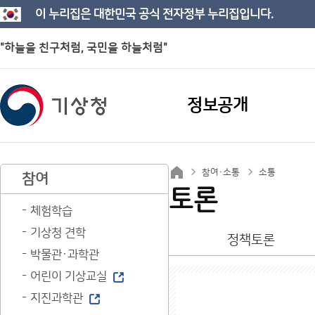
이 누리집은 대한민국 공식 전자정부 누리집입니다.
"하늘을 친구처럼, 국민을 하늘처럼"
정보공개
참여·소통
소통
참여
토론
체험학습
기상청 견학
정책토론
박물관·과학관
어린이 기상교실
지진과학관