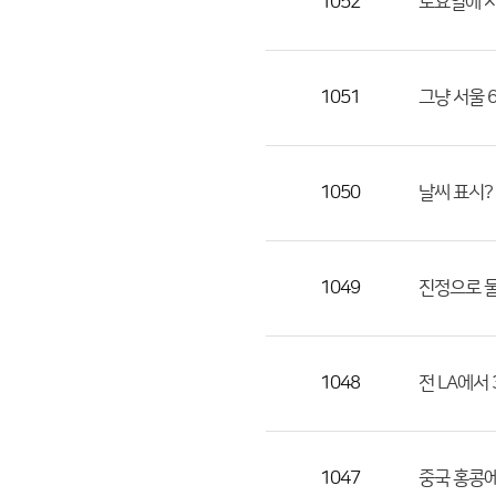
1052
토요일에 서
1051
그냥 서울 
1050
날씨 표시?
1049
진정으로 물
1048
전 LA에서
1047
중국 홍콩에