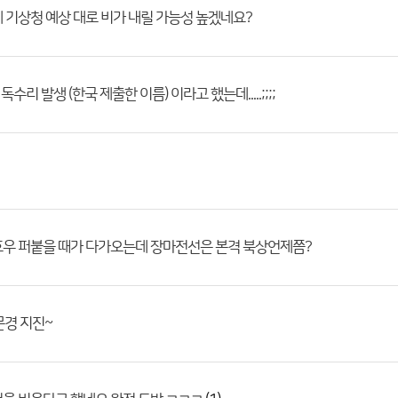
 기상청 예상 대로 비가 내릴 가능성 높겠네요?
독수리 발생 (한국 제출한 이름) 이라고 했는데.....;;;;
호우 퍼붙을 때가 다가오는데 장마전선은 본격 북상언제쯤?
문경 지진~