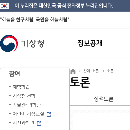
이 누리집은 대한민국 공식 전자정부 누리집입니다.
"하늘을 친구처럼, 국민을 하늘처럼"
정보공개
참여·소통
소통
참여
토론
체험학습
기상청 견학
정책토론
박물관·과학관
어린이 기상교실
지진과학관