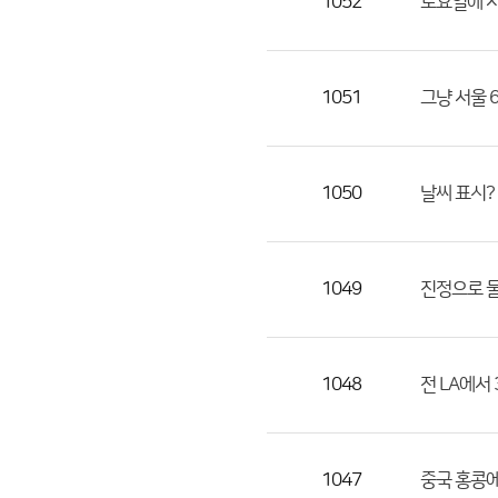
1052
토요일에 서
1051
그냥 서울 
1050
날씨 표시?
1049
진정으로 물
1048
전 LA에서
1047
중국 홍콩에