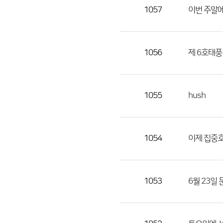
목,
1057
이번 주말에
작
성
자,
1056
제 6호태풍 
등
록
일
1055
hush
의
정
보
를
1054
이제 집중
제
공
합
1053
6월 23일 
니
다.