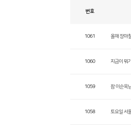
번호
자
유
토
론
게
시
판
1061
올해 장마철
자
유
토
론
1060
지금이 뭐
게
시
판
1059
참 이순옥님
으
로
번
1058
토요일 서울
호,
제