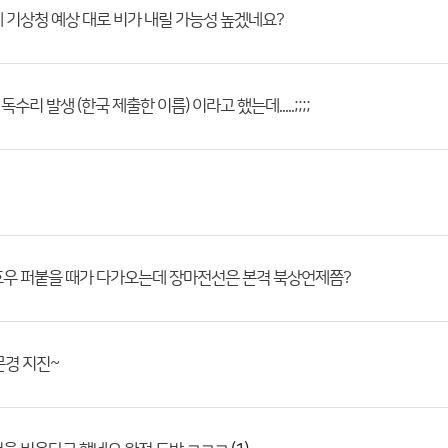
 기상청 예상 대로 비가 내릴 가능성 높겠네요?
독수리 발생 (한국 제출한 이름) 이라고 했는데.....;;;;
호우 퍼붙을 때가 다가오는데 장마전선은 본격 북상언제쯤?
문경 지진~