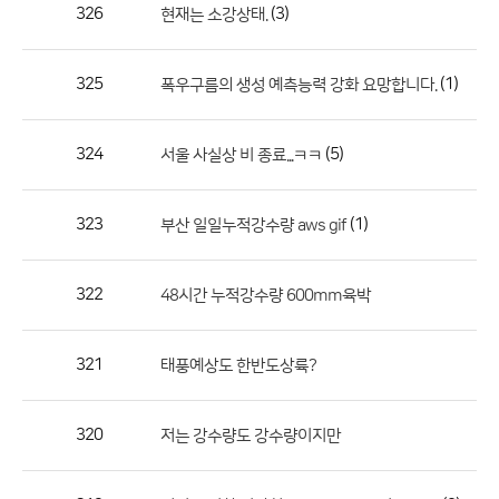
작
326
(3)
현재는 소강상태.
성
자,
325
(1)
폭우구름의 생성 예측능력 강화 요망합니다.
등
록
일
324
(5)
서울 사실상 비 종료...ㅋㅋ
의
정
323
(1)
부산 일일누적강수량 aws gif
보
를
322
48시간 누적강수량 600mm육박
제
공
합
321
태풍예상도 한반도상륙?
니
다.
320
저는 강수량도 강수량이지만