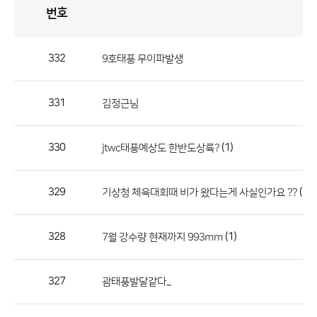
번호
자
유
토
론
게
시
판
332
9호태풍 무이파발생
자
유
331
김정근님
토
론
게
330
(1)
jtwc태풍예상도 한반도상륙?
시
판
329
(1)
기상청 체육대회때 비가 왔다는게 사실인가요 ??
으
로
328
(1)
7월 강수량 현재까지 993mm
번
호,
제
327
괌태풍발달같다...
목,