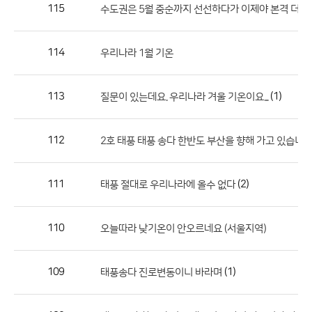
작
115
수도권은 5월 중순까지 선선하다가 이제야 본격 더위
성
자,
114
우리나라 1월 기온
등
록
일
113
(1)
질문이 있는데요. 우리나라 겨울 기온이요...
의
정
112
2호 태풍 태풍 송다 한반도 부산을 향해 가고 있습니다
보
를
111
(2)
태풍 절대로 우리나라에 올수 없다
제
공
합
110
오늘따라 낮기온이 안오르네요 (서울지역)
니
다.
109
(1)
태풍송다 진로변동이니 바라며