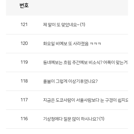
번호
자
유
토
론
게
시
판
121
(1)
제 말이 또 맞았네요~
자
유
120
화요일 비예보 또 사라졌음 ㅋㅋㅋ
토
론
게
119
동네예보는 흐림 주간예보 비소식? 어쪽이 맞는거지요
시
판
118
올봄이 그렇게 이상기후였나요?
으
로
117
(3
지금은 도쿄사람이 서울사람보다 눈 구경이 쉽지요.
번
호,
제
116
(1)
기상청에다 질문 많이 하시나요?
목,