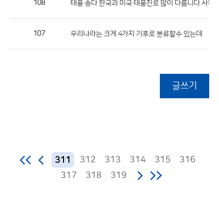
108
태풍 송다 한국과 미국 태풍진로 많이 다름니다 사황
107
우리나라는 크게 4가지 기후로 분류할수 있는데
글쓰기
312
313
314
315
316
311
317
318
319