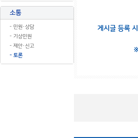
소통
민원·상담
게시글 등록 
기상민원
제안·신고
토론