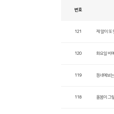
번호
자
유
토
론
게
시
판
121
제 말이 또
자
유
토
론
120
화요일 비예
게
시
판
119
동네예보는 
으
로
번
118
올봄이 그
호,
제