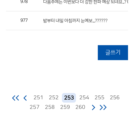
978
(1)
다음주에는 이번보다 더 강한 한파 예상 되네요...?
977
밤부터 내일 아침까지 눈예보....??????
글쓰기
251
252
254
255
256
253
257
258
259
260