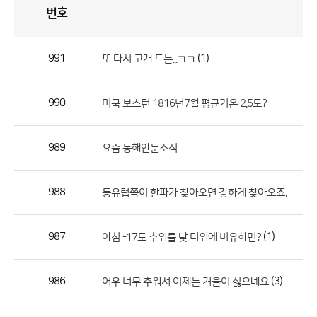
번호
자
유
토
론
게
시
판
991
(1)
또 다시 고개 드는...ㅋㅋ
자
유
990
미국 보스턴 1816년7월 평균기온 2.5도?
토
론
게
989
요즘 동해안눈소식
시
판
988
동유럽쪽이 한파가 찾아오면 강하게 찾아오죠.
으
로
987
(1)
아침 -17도 추위를 낮 더위에 비유하면?
번
호,
제
986
(3)
어우 너무 추워서 이제는 겨울이 싫으네요
목,