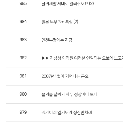
작
985
(2)
날씨제발 제대로 알려주새요
성
자,
984
(2)
일본 북부 3m 폭설
등
록
일
983
인천부평에는 지금
의
정
982
▶▶ 기상청 임직원 여러분 연일되는 오보에 노고가 참...
보
를
981
2007년1월이 기억나는 군요.
제
공
합
980
올겨울 날씨가 하두 정상이다 보니
니
다.
979
뭐가이래 일기도가 정신안차려