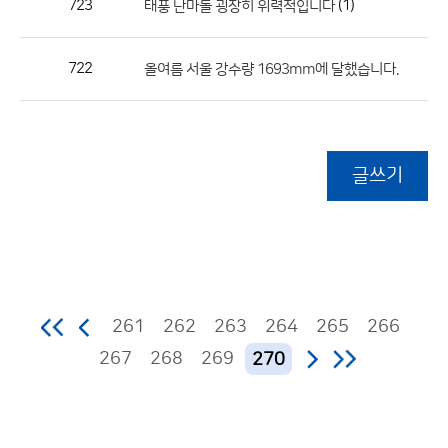
723
(1)
태풍 난마돌 굉장히 위력적입니다
722
올여름 서울 강수량 1693mm에 달했습니다.
글쓰기
261
262
263
264
265
266
267
268
269
270