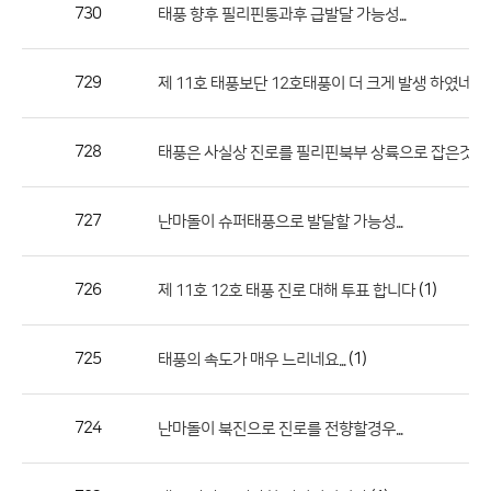
작
730
태풍 향후 필리핀통과후 급발달 가능성...
성
자,
729
제 11호 태풍보단 12호태풍이 더 크게 발생 하였네요
등
록
일
728
태풍은 사실상 진로를 필리핀북부 상륙으로 잡은것 같습
의
정
727
난마돌이 슈퍼태풍으로 발달할 가능성...
보
를
726
(1)
제 11호 12호 태풍 진로 대해 투표 합니다
제
공
합
725
(1)
태풍의 속도가 매우 느리네요...
니
다.
724
난마돌이 북진으로 진로를 전향할경우...