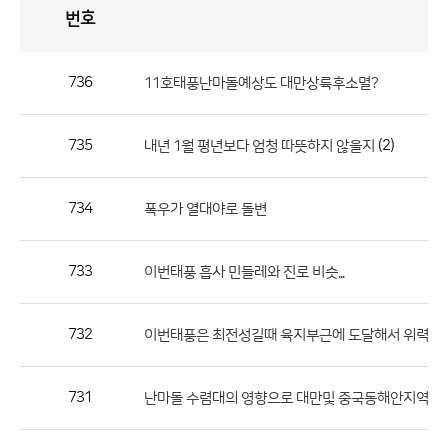
번호
자
유
토
론
게
시
판
736
11호태풍난마돌예상도 대만상륙후소멸?
자
유
735
(2)
내년 1월 평년보다 엄청 따뜻하지 않을지
토
론
게
734
폭우가 열대야로 돌변
시
판
733
이번태풍 흡사 민들레와 진로 비슷...
으
로
732
이번태풍은 최전성길때 육지부근에 도달해서 위력히 엄
번
호,
제
731
난마돌 수렴대의 영향으로 대만및 중국동해안지역에 집중
목,