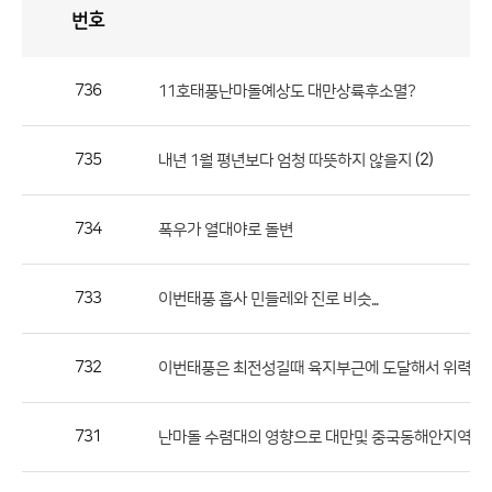
번호
자
유
토
론
게
시
판
736
11호태풍난마돌예상도 대만상륙후소멸?
자
유
735
(2)
내년 1월 평년보다 엄청 따뜻하지 않을지
토
론
게
734
폭우가 열대야로 돌변
시
판
733
이번태풍 흡사 민들레와 진로 비슷...
으
로
732
이번태풍은 최전성길때 육지부근에 도달해서 위력히 엄
번
호,
제
731
난마돌 수렴대의 영향으로 대만및 중국동해안지역에 집중
목,