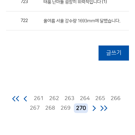
723
(1)
태풍 난마돌 굉장히 위력적입니다
722
올여름 서울 강수량 1693mm에 달했습니다.
글쓰기
261
262
263
264
265
266
267
268
269
270