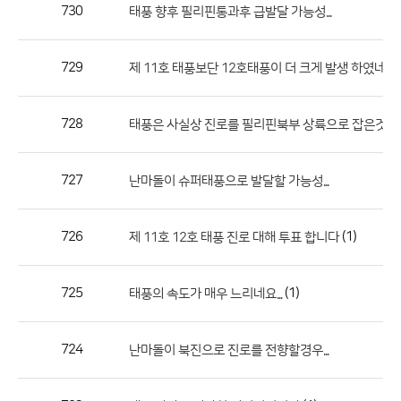
작
730
태풍 향후 필리핀통과후 급발달 가능성...
성
자,
729
제 11호 태풍보단 12호태풍이 더 크게 발생 하였네요
등
록
일
728
태풍은 사실상 진로를 필리핀북부 상륙으로 잡은것 같습
의
정
727
난마돌이 슈퍼태풍으로 발달할 가능성...
보
를
726
(1)
제 11호 12호 태풍 진로 대해 투표 합니다
제
공
합
725
(1)
태풍의 속도가 매우 느리네요...
니
다.
724
난마돌이 북진으로 진로를 전향할경우...