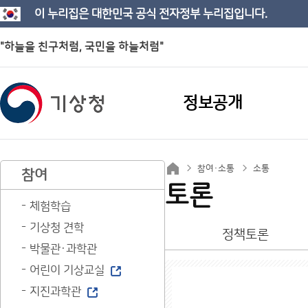
이 누리집은 대한민국 공식 전자정부 누리집입니다.
"하늘을 친구처럼, 국민을 하늘처럼"
정보공개
참여·소통
소통
참여
토론
체험학습
기상청 견학
정책토론
박물관·과학관
어린이 기상교실
지진과학관