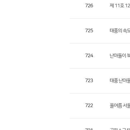
목,
726
제 11호 
작
성
자,
725
태풍의 속도
등
록
일
724
난마돌이 북
의
정
보
를
723
태풍 난마
제
공
합
722
올여름 서울
니
다.