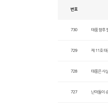
번호
자
유
토
론
게
시
판
730
태풍 향후 
자
유
토
론
729
제 11호 
게
시
판
728
태풍은 사실
으
로
번
727
난마돌이 슈
호,
제