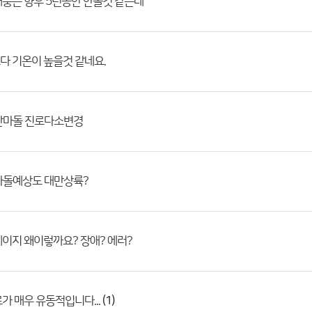
풍은 향후 5년동안 안올것 같은데
다 기온이 높을것 같네요.
난마돌 진로다소변경
마돌예상도 대만상륙?
이지 왜이렇까요? 장애? 에러?
(1)
가 매우 유동적입니다...