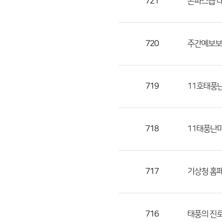
721
곤파스급 태
720
주간예보보
719
11호태풍
718
11태풍난
717
기상청 홈페
716
태풍의 진로