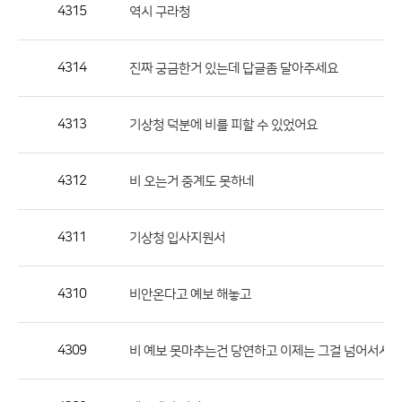
작
4315
역시 구라청
성
자,
4314
진짜 궁금한거 있는데 답글좀 달아주세요
등
록
일
4313
기상청 덕분에 비를 피할 수 있었어요
의
정
4312
비 오는거 중계도 못하네
보
를
4311
기상청 입사지원서
제
공
합
4310
비안온다고 예보 해놓고
니
다.
4309
비 예보 못마추는건 당연하고 이제는 그걸 넘어서서..