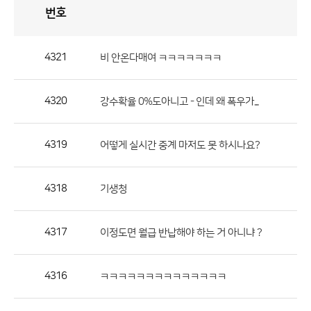
번호
자
유
토
론
게
시
판
4321
비 안온다매여 ㅋㅋㅋㅋㅋㅋㅋ
자
유
4320
강수확율 0%도아니고 - 인데 왜 폭우가...
토
론
게
4319
어떻게 실시간 중계 마저도 못 하시나요?
시
판
4318
기생청
으
로
4317
이정도면 월급 반납해야 하는 거 아니냐 ?
번
호,
제
4316
ㅋㅋㅋㅋㅋㅋㅋㅋㅋㅋㅋㅋㅋㅋ
목,