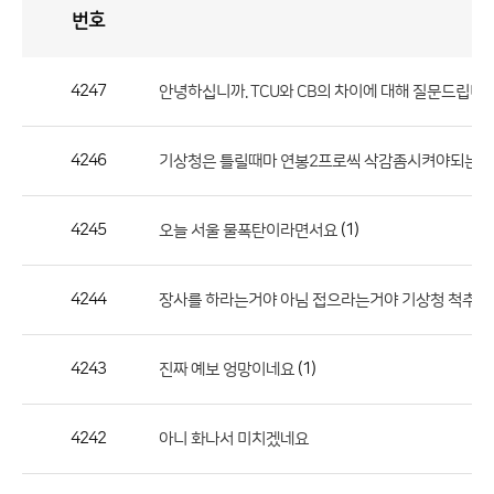
번호
자
유
토
론
게
시
판
4247
안녕하십니까. TCU와 CB의 차이에 대해 질문드립니다
자
유
4246
기상청은 틀릴때마 연봉2프로씩 삭감좀시켜야되는거
토
론
게
4245
(1)
오늘 서울 물폭탄이라면서요
시
판
4244
장사를 하라는거야 아님 접으라는거야 기상청 척추를
으
로
4243
(1)
진짜 예보 엉망이네요
번
호,
제
4242
아니 화나서 미치겠네요
목,