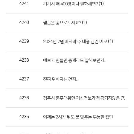
작
4241
(1)
거기서 왜 400명이나 일하세연?
성
자,
4240
(1)
월급은 꽁으로드세요?
등
록
일
4239
(1)
2024년 7월 마지막 주 태풍 관련 예보
의
정
4238
예보가 힘들면 중계라도 잘해보던가...
보
를
4237
진짜 뭐하자는 건지..
제
공
합
4236
(3)
경주시 문무대왕면 기상정보가 제공되지않음
니
다.
4235
이제는 2시간 뒤도 못 맞추는 무능한 집단