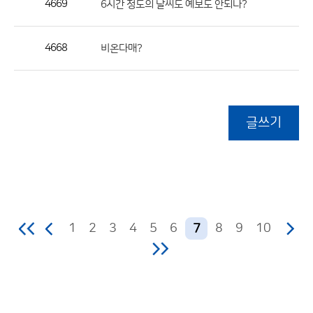
4669
6시간 정도의 날씨도 예보도 안되나?
4668
비온다매?
글쓰기
1
2
3
4
5
6
8
9
10
7