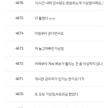
작
4676
12시간 내에 강수량도 못맞추는게 기상청이에요..?
성
자,
4675
다 틀렷다 ㅠㅠ
등
록
일
4674
아침부터 온다면서요
의
정
4673
처 놀고자빠진기상청
보
를
4672
어제부터 계속 예보가 틀리는 건 좀 이상하지 않나요
제
공
합
4671
(1)
게시판 관리자가 있기는 한가요?
니
다.
4670
또 오보 기상청.AI성과금 했었다.