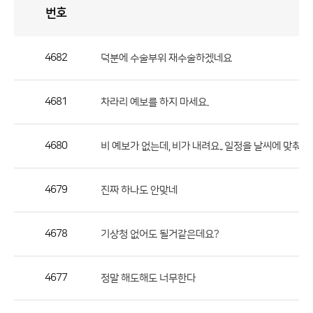
번호
자
유
토
론
게
시
판
4682
덕분에 수술부위 재수술하겠네요
자
유
4681
차라리 예보를 하지 마세요.
토
론
게
4680
비 예보가 없는데, 비가 내려요.. 일정을 날씨에 맞춰서
시
판
4679
진짜 하나도 안맞네
으
로
4678
기상청 없어도 될거같은데요?
번
호,
제
4677
정말 해도해도 너무한다
목,