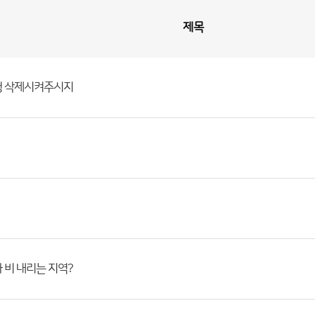
제목
청 삭제시켜주시지
 비 내리는 지역?