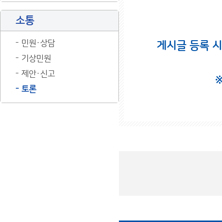
소통
민원·상담
게시글 등록 
기상민원
제안·신고
토론