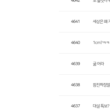
4642
또 틀렷다 
4641
세상은 왜 
4640
1cm?ㅋㅋ
4639
굶 어라
4638
참진짜정말
4637
대설 특보?