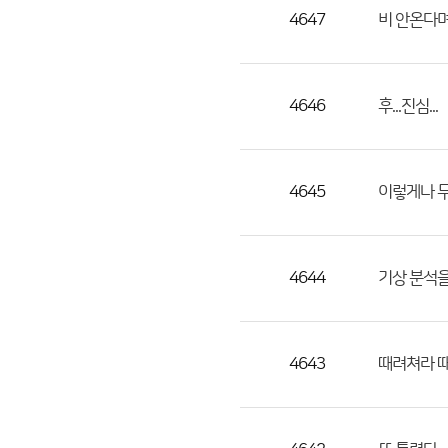
목,
4647
비 안온다며
작
성
자,
4646
후...진심...
등
록
일
4645
이렇게나 
의
정
보
를
4644
기상 분석을
제
공
합
4643
때려쳐라 
니
다.