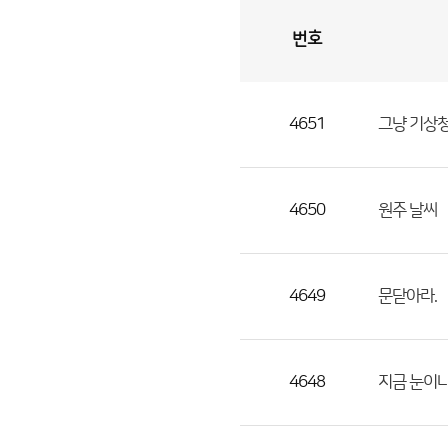
번호
자
유
토
론
게
시
판
4651
그냥 기상
자
유
토
론
4650
원주 날씨
게
시
판
4649
문닫아라.
으
로
번
4648
지금 눈이나
호,
제