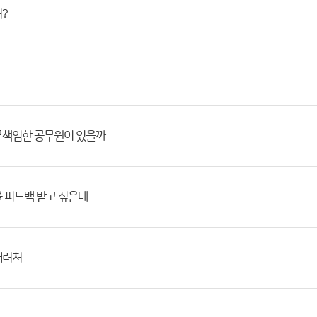
?
무책임한 공무원이 있을까
 피드백 받고 싶은데
때려쳐