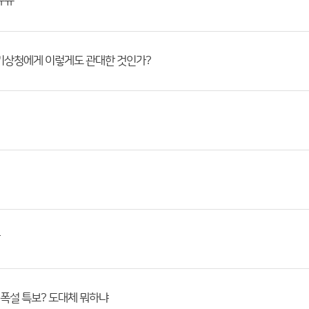
ㅠㅠ
기상청에게 이렇게도 관대한 것인가?
 폭설 특보? 도대체 뭐하냐