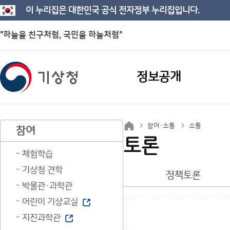
이 누리집은 대한민국 공식 전자정부 누리집입니다.
"하늘을 친구처럼, 국민을 하늘처럼"
정보공개
참여·소통
소통
참여
토론
체험학습
기상청 견학
정책토론
박물관·과학관
어린이 기상교실
지진과학관