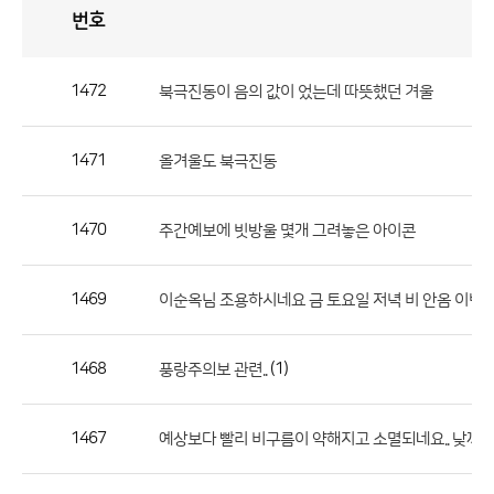
번호
자
유
토
론
게
시
판
1472
북극진동이 음의 값이 었는데 따뜻했던 겨울
자
유
1471
올겨울도 북극진동
토
론
게
1470
주간예보에 빗방울 몇개 그려놓은 아이콘
시
판
1469
이순옥님 조용하시네요 금 토요일 저녁 비 안옴 이번엔 
으
로
1468
(1)
풍랑주의보 관련..
번
호,
제
1467
예상보다 빨리 비구름이 약해지고 소멸되네요.. 낮까지
목,