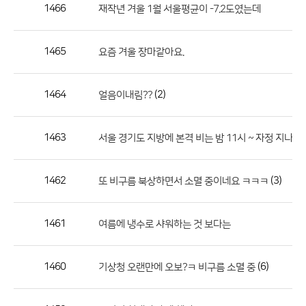
작
1466
재작년 겨울 1월 서울평균이 -7.2도였는데
성
자,
1465
요즘 겨울 장마같아요.
등
록
일
1464
(2)
얼음이내림??
의
정
1463
서울 경기도 지방에 본격 비는 밤 11시 ~ 자정 지나 내림.
보
를
1462
(3)
또 비구름 북상하면서 소멸 중이네요 ㅋㅋㅋ
제
공
합
1461
여름에 냉수로 샤워하는 것 보다는
니
다.
1460
(6)
기상청 오랜만에 오보?ㅋ 비구름 소멸 중