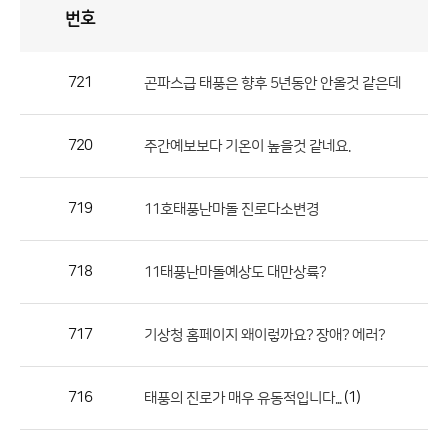
번호
자
유
토
론
게
시
판
721
곤파스급 태풍은 향후 5년동안 안올것 같은데
자
유
720
주간예보보다 기온이 높을것 같네요.
토
론
게
719
11호태풍난마돌 진로다소변경
시
판
718
11태풍난마돌예상도 대만상륙?
으
로
717
기상청 홈페이지 왜이렇까요? 장애? 에러?
번
호,
제
716
(1)
태풍의 진로가 매우 유동적입니다...
목,