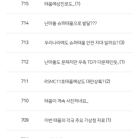
작
715
(1)
태풍예상진로도...
성
자,
714
난마돌 슈퍼태풍으로 발달???
등
록
일
713
(3)
우리나라에도 슈퍼태풍 안전 지대 일까요?
의
정
712
(1)
난마돌도 문제지만 우측 TD가 더문제인듯..
보
를
711
(2)
RSMC11호태풍예상도 대만상륙?
제
공
합
710
태풍이 계속 서진하네요...
니
다.
709
(1)
이번 태풍의 각국 주요 기상청 자료