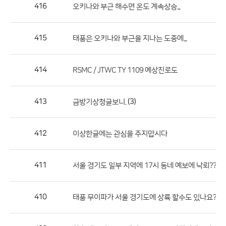
작
416
오키나와 부근 해수면 온도 계속상승...
성
자,
415
태풍은 오키나와 부근을 지나는 도중에...
등
록
일
414
RSMC / JTWC TY 1109 예상진로도
의
정
413
(3)
금방기상청글보니.
보
를
412
이상한글에는 관심을 주지맙시다
제
공
합
411
(
서울 경기도 일부 지역에 17시 동네 예보에 낙뢰???
니
다.
410
(3)
태풍 무이파가 서울 경기도에 상륙 할수도 있나요?