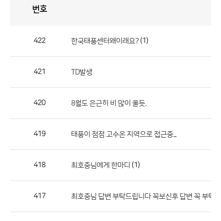
번호
자
유
토
론
게
시
판
422
(1)
한국태풍센터왜이래요?
자
유
421
TD발생
토
론
게
420
8월도 은근히 비 많이 올듯.
시
판
419
태풍이 점점 고수온 지역으로 접근중...
으
로
418
(1)
최호중님에게 한마디
번
호,
제
417
최호중님 답변 부탁드립니다 꼭보신후 답변 꼭 부탁
목,