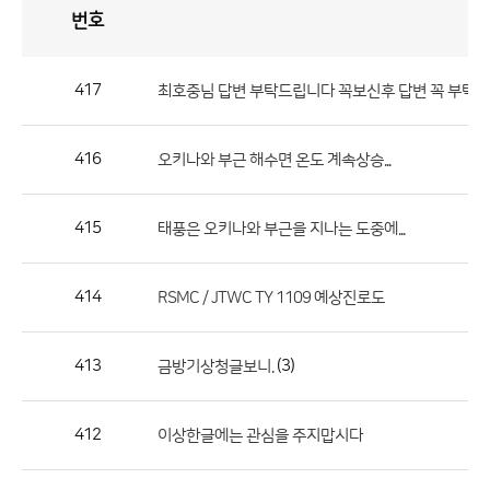
번호
자
유
토
론
게
시
판
417
최호중님 답변 부탁드립니다 꼭보신후 답변 꼭 부탁
자
유
416
오키나와 부근 해수면 온도 계속상승...
토
론
게
415
태풍은 오키나와 부근을 지나는 도중에...
시
판
414
RSMC / JTWC TY 1109 예상진로도
으
로
413
(3)
금방기상청글보니.
번
호,
제
412
이상한글에는 관심을 주지맙시다
목,