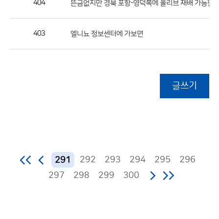
404
뜬금없지만 경북 포항-영덕쪽에 올리브 재배 가능할
403
엘니뇨 정보센터에 가보면
글쓰기
292
293
294
295
296
291
297
298
299
300