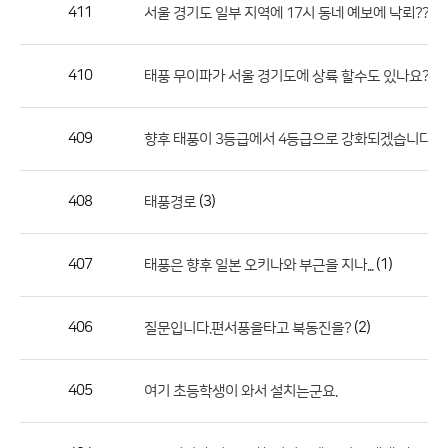
작
411
(
서울 경기도 일부 지역에 17시 동네 예보에 낙뢰???
성
자,
410
(3)
태풍 무이파가 서울 경기도에 상륙 할수도 있나요?
등
록
일
409
향후 태풍이 3등급에서 4등급으로 강화되겠습니다...
의
정
408
(3)
태풍경로
보
를
407
(1)
태풍은 향후 일본 오키나와 부근을 지나...
제
공
합
406
(2)
질문입니다.편서풍을타고 북동진을?
니
다.
405
여기 초등학생이 와서 설치는군요.