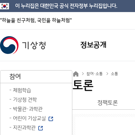
이 누리집은 대한민국 공식 전자정부 누리집입니다.
"하늘을 친구처럼, 국민을 하늘처럼"
정보공개
참여·소통
소통
참여
토론
체험학습
기상청 견학
정책토론
박물관·과학관
어린이 기상교실
지진과학관