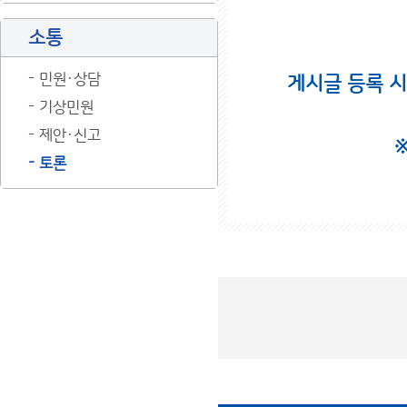
소통
민원·상담
게시글 등록 
기상민원
제안·신고
토론