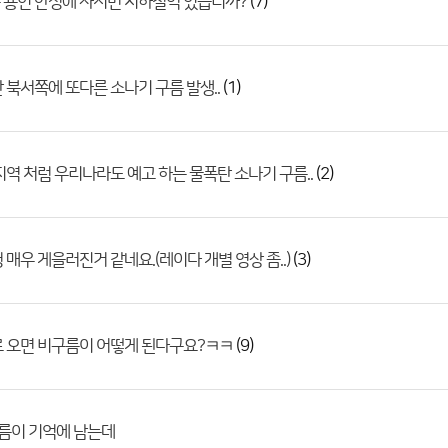
(7)
 용인 안성에 사시면 지하철역 있습니까?
(1)
 북서쪽에 또다른 소나기 구름 발생..
(2)
지역 처럼 우리나라도 예고 하는 물폭탄 소나기 구름..
(3)
 매우 게을러진거 같네요.(레이다 개별 영상 좀..)
(9)
 오면 비구름이 어떻게 된다구요?ㅋㅋ
여름이 기억에 남는데