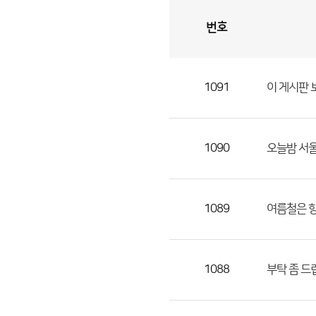
번호
자
유
토
론
게
시
판
1091
이 게시판 보
자
유
토
론
1090
오늘밤 서울
게
시
판
1089
여름철은 
으
로
번
1088
부탁 좀 드
호,
제