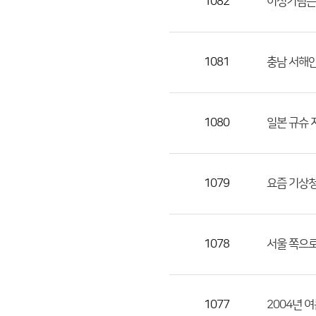
1082
이성기님은
1081
충남 서해안
1080
일본 규슈 
1079
요즘 기상청
1078
서울 쪽으로
1077
2004년 