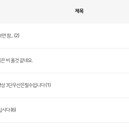
제목
(2)
면 참...
은 비 올것 같네요.
(1)
향상 3단우산은필수입니다
(6)
립시다