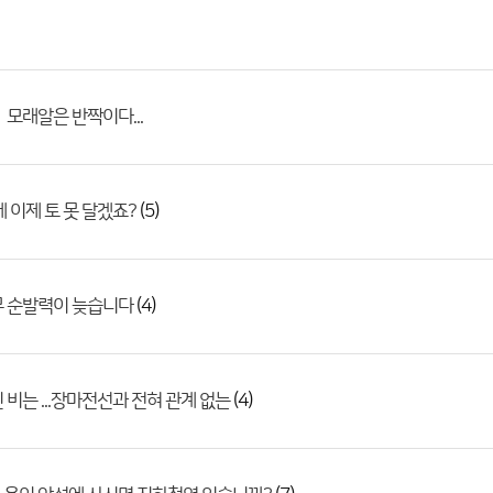
 모래알은 반짝이다...
(5)
에 이제 토 못 달겠죠?
(4)
무 순발력이 늦습니다
(4)
 비는 ...장마전선과 전혀 관계 없는