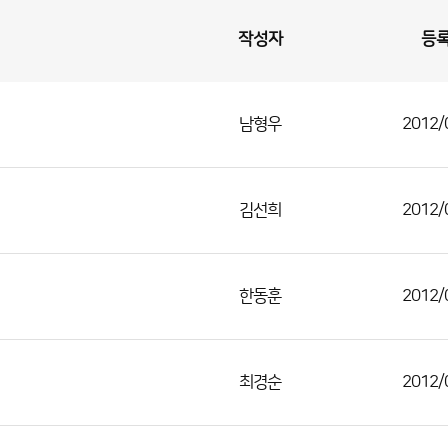
작성자
등
남형우
2012/
김선희
2012/
한동훈
2012/
최경순
2012/