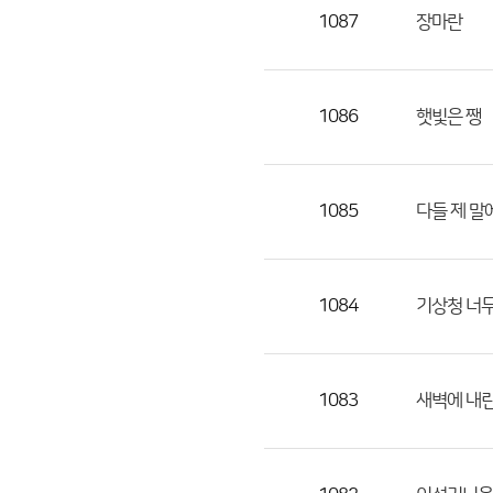
목,
1087
장마란
작
성
자,
1086
햇빛은 쨍쩅
등
록
일
1085
다들 제 말
의
정
보
를
1084
기상청 너
제
공
합
1083
새벽에 내린
니
다.